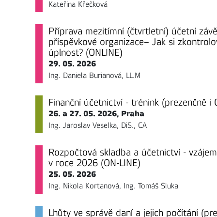
Kateřina Křečková
Příprava mezitímní (čtvrtletní) účetní záv
příspěvkové organizace– Jak si zkontrolov
úplnost? (ONLINE)
29. 05. 2026
Ing. Daniela Burianová, LL.M
Finanční účetnictví - trénink (prezenčně i
26. a 27. 05. 2026, Praha
Ing. Jaroslav Veselka, DiS., CA
Rozpočtová skladba a účetnictví - vzáje
v roce 2026 (ON-LINE)
25. 05. 2026
Ing. Nikola Kortanová, Ing. Tomáš Sluka
Lhůty ve správě daní a jejich počítání (p