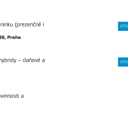
réninku (prezenčně i
KPV
2026, Praha
 hybridy – daňové a
KPV
vinnosti a