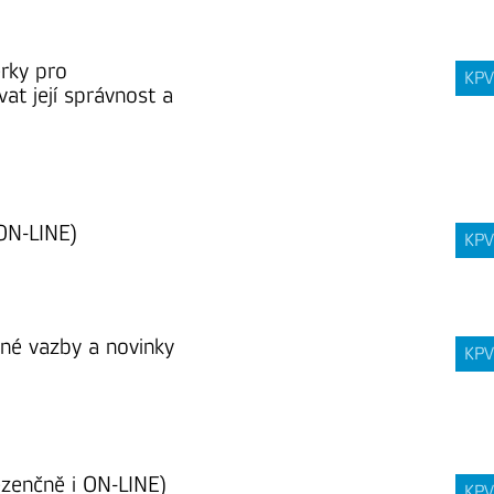
ěrky pro
KPV
at její správnost a
 ON-LINE)
KPV
mné vazby a novinky
KPV
rezenčně i ON-LINE)
KPV