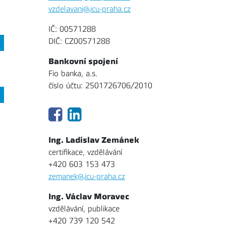
vzdelavani@icu-praha.cz
IČ: 00571288
DIČ: CZ00571288
Bankovní spojení
Fio banka, a.s.
číslo účtu: 2501726706/2010
Ing. Ladislav Zemánek
certifikace, vzdělávání
+420 603 153 473
zemanek@icu-praha.cz
Ing. Václav Moravec
vzdělávání, publikace
+420 739 120 542