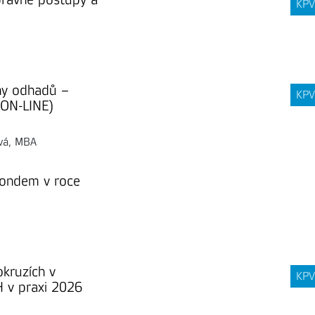
KPV
ny odhadů –
KPV
 ON-LINE)
ová, MBA
 fondem v roce
okruzích v
KPV
H v praxi 2026