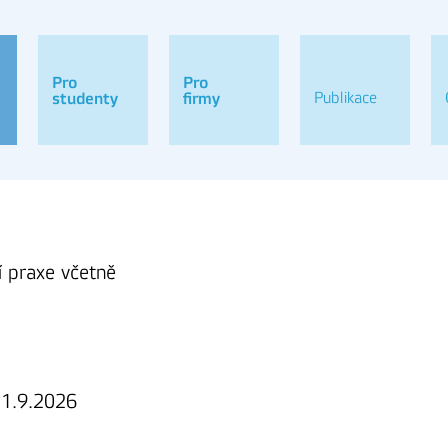
Pro
Pro
Publikace
studenty
firmy
í praxe včetně
 1.9.2026