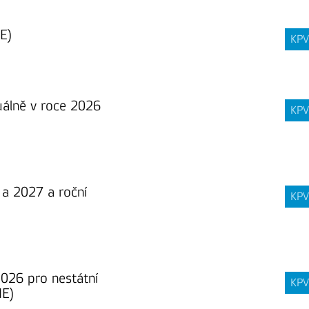
E)
KPV
uálně v roce 2026
KPV
a 2027 a roční
KPV
026 pro nestátní
KPV
NE)