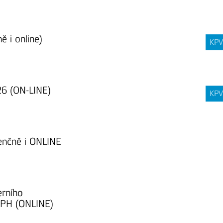
ě i online)
KPV
26 (ON-LINE)
KPV
zenčně i ONLINE
erního
DPH (ONLINE)