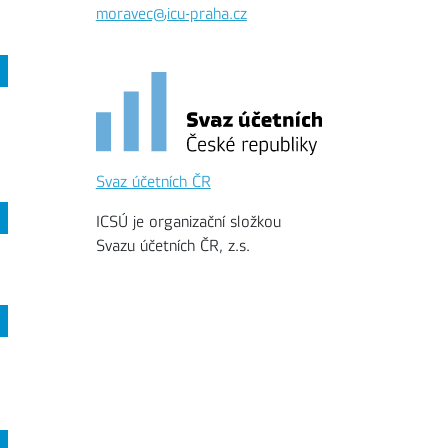
moravec@icu-praha.cz
Svaz účetních ČR
ICSÚ je organizační složkou
Svazu účetních ČR, z.s.