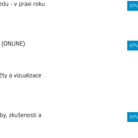
du - v praxi roku
KPV
y (ONLINE)
KPV
ty a vizualizace
yby, zkušenosti a
KPV