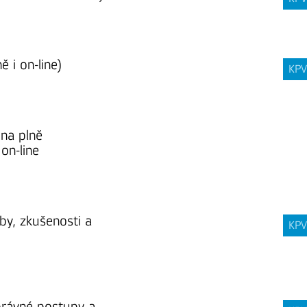
 i on-line)
KPV
na plně
on-line
yby, zkušenosti a
KPV
právné postupy a