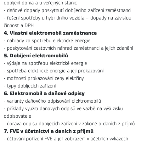
dobíjení doma a u veřejných stanic
- daňové dopady poskytnutí dobíjecího zařízení zaměstnanci
- řešení spotřeby u hybridního vozidla – dopady na závislou
činnost a DPH
4. Vlastní elektromobil zaměstnance
- náhrady za spotřebu elektrické energie
- poskytování cestovních náhrad zaměstnanci a jejich zdanění
5. Dobíjení elektromobilů
- výdaje na spotřebu elektrické energie
- spotřeba elektrické energie a její prokazování
- možnosti prokazování ceny elektřiny
- typy dobíjecích zařízení
6. Elektromobil a daňové odpisy
- varianty daňového odpisování elektromobilů
- příklady využití daňových odpisů ve vazbě na výši zisku
odpisovatele
- úprava odpisu dobíjecích zařízení v zákoně o daních z příjmů
7. FVE v účetnictví a daních z příjmů
- účtování pořízení FVE a její zobrazení v účetních výkazech