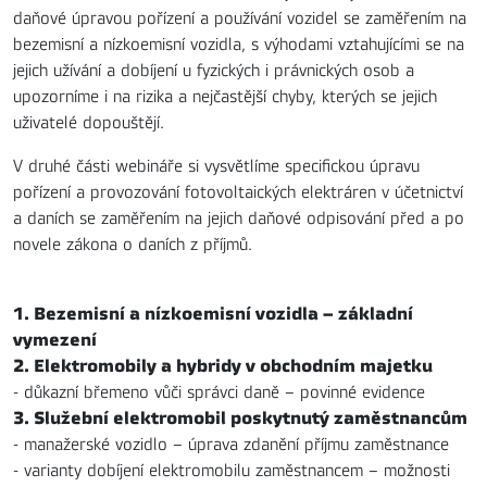
daňové úpravou pořízení a používání vozidel se zaměřením na
bezemisní a nízkoemisní vozidla, s výhodami vztahujícími se na
jejich užívání a dobíjení u fyzických i právnických osob a
upozorníme i na rizika a nejčastější chyby, kterých se jejich
uživatelé dopouštějí.
V druhé části webináře si vysvětlíme specifickou úpravu
pořízení a provozování fotovoltaických elektráren v účetnictví
a daních se zaměřením na jejich daňové odpisování před a po
novele zákona o daních z příjmů.
1. Bezemisní a nízkoemisní vozidla – základní
vymezení
2. Elektromobily a hybridy v obchodním majetku
- důkazní břemeno vůči správci daně – povinné evidence
3. Služební elektromobil poskytnutý zaměstnancům
- manažerské vozidlo – úprava zdanění příjmu zaměstnance
- varianty dobíjení elektromobilu zaměstnancem – možnosti