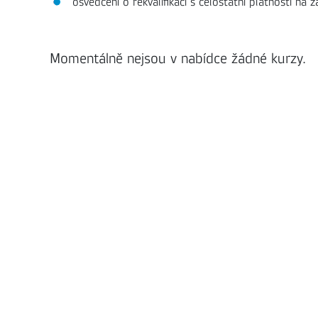
osvědčení o rekvalifikaci s celostátní platností n
Momentálně nejsou v nabídce žádné kurzy.