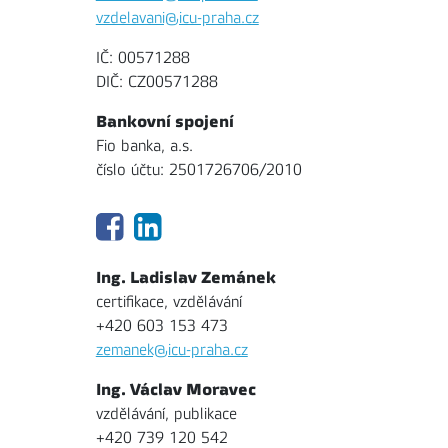
vzdelavani@icu-praha.cz
IČ: 00571288
DIČ: CZ00571288
Bankovní spojení
Fio banka, a.s.
číslo účtu: 2501726706/2010
Ing. Ladislav Zemánek
certifikace, vzdělávání
+420 603 153 473
zemanek@icu-praha.cz
Ing. Václav Moravec
vzdělávání, publikace
+420 739 120 542