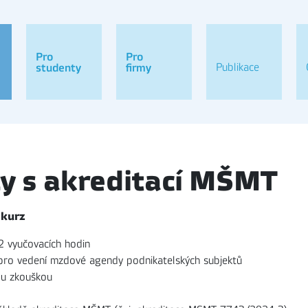
Pro
Pro
Publikace
studenty
firmy
zy s akreditací MŠMT
 kurz
92 vyučovacích hodin
i pro vedení mzdové agendy podnikatelských subjektů
ou zkouškou