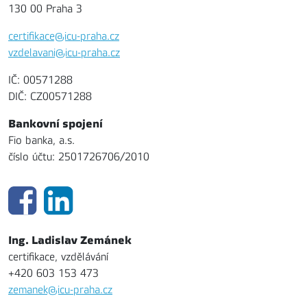
130 00 Praha 3
certifikace@icu-praha.cz
vzdelavani@icu-praha.cz
IČ: 00571288
DIČ: CZ00571288
Bankovní spojení
Fio banka, a.s.
číslo účtu: 2501726706/2010
Ing. Ladislav Zemánek
certifikace, vzdělávání
+420 603 153 473
zemanek@icu-praha.cz