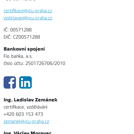
certifikace@icu-praha.cz
vzdelavani@icu-praha.cz
IČ: 00571288
DIČ: CZ00571288
Bankovní spojení
Fio banka, a.s.
číslo účtu: 2501726706/2010
Ing. Ladislav Zemánek
certifikace, vzdělávání
+420 603 153 473
zemanek@icu-praha.cz
Ing. Václav Moravec