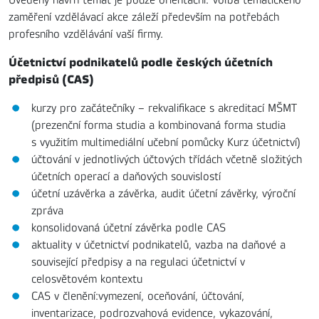
zaměření vzdělávací akce záleží především na potřebách
profesního vzdělávání vaší firmy.
Účetnictví podnikatelů podle českých účetních
předpisů (CAS)
kurzy pro začátečníky – rekvalifikace s akreditací MŠMT
(prezenční forma studia a kombinovaná forma studia
s využitím multimediální učební pomůcky Kurz účetnictví)
účtování v jednotlivých účtových třídách včetně složitých
účetních operací a daňových souvislostí
účetní uzávěrka a závěrka, audit účetní závěrky, výroční
zpráva
konsolidovaná účetní závěrka podle CAS
aktuality v účetnictví podnikatelů, vazba na daňové a
související předpisy a na regulaci účetnictví v
celosvětovém kontextu
CAS v členění:vymezení, oceňování, účtování,
inventarizace, podrozvahová evidence, vykazování,