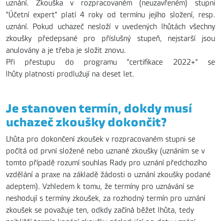
uznání. Zkouška v rozpracovaném (neuzavřeném) stupni
"Účetní expert" platí 4 roky od termínu jejího složení, resp.
uznání. Pokud uchazeč nesloží v uvedených lhůtách všechny
zkoušky předepsané pro příslušný stupeň, nejstarší jsou
anulovány a je třeba je složit znovu.
Při přestupu do programu "certifikace 2022+" se
lhůty platnosti prodlužují na deset let.
Je stanoven termín, dokdy musí
uchazeč zkoušky dokončit?
Lhůta pro dokončení zkoušek v rozpracovaném stupni se
počítá od první složené nebo uznané zkoušky (uznáním se v
tomto případě rozumí souhlas Rady pro uznání předchozího
vzdělání a praxe na základě žádosti o uznání zkoušky podané
adeptem). Vzhledem k tomu, že termíny pro uznávání se
neshodují s termíny zkoušek, za rozhodný termín pro uznání
zkoušek se považuje ten, odkdy začíná běžet lhůta, tedy