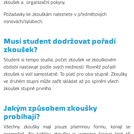
zkoušek a organizační pokyny.
Požadavky ke zkouškám naleznete v předmětových
osnovách/sylabech.
Musí student dodržovat pořadí
zkoušek?
Student si tempo studia, počet zkoušek ve zkouškovém
období nastavuje podle svých možností. Rovněž pořadí
zkoušek si volí samostatně. To platí pro oba stupně. Zkoušky
ve druhém stupni může začít skládat až po splnění všech
zkoušek stupně prvního.
Jakým způsobem zkoušky
probíhají?
Všechny zkoušky mají pouze písemnou formu, konají se
prezenčně. Na každou zkoušku je vymezen časový limit tři