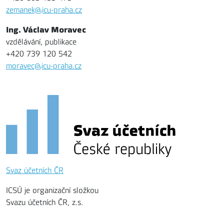
zemanek@icu-praha.cz
Ing. Václav Moravec
vzdělávání, publikace
+420 739 120 542
moravec@icu-praha.cz
Svaz účetních ČR
ICSÚ je organizační složkou
Svazu účetních ČR, z.s.