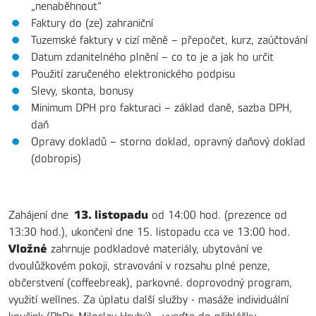
„nenaběhnout“
Faktury do (ze) zahraniční
Tuzemské faktury v cizí měně – přepočet, kurz, zaúčtování
Datum zdanitelného plnění – co to je a jak ho určit
Použití zaručeného elektronického podpisu
Slevy, skonta, bonusy
Minimum DPH pro fakturaci – základ daně, sazba DPH,
daň
Opravy dokladů – storno doklad, opravný daňový doklad
(dobropis)
13. listopadu
Zahájení dne
od 14:00 hod. (prezence od
13:30 hod.), ukončení dne 15. listopadu cca ve 13:00 hod.
Vložné
zahrnuje podkladové materiály, ubytování ve
dvoulůžkovém pokoji, stravování v rozsahu plné penze,
občerstvení (coffeebreak), parkovné. doprovodný program,
využití wellnes. Za úplatu další služby - masáže individuální