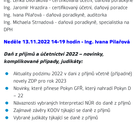
Ing. Lenka Dvořáková - certifikovaná účetní, daňová poradkyně
Ing. Jaromír Hrazdira - certifikovaný účetní, daňový poradce
Ing. Ivana Pilařová - daňová poradkyně, auditorka
Ing. Michaela Strnadová - dańová poradkyně, specialistka na
DPH
Neděle 13.11.2022 14-19 hodin - Ing. Ivana Pilařová
Daň z příjmů a účetnictví 2022 – novinky,
komplikované případy, judikáty:
Aktuality podzimu 2022 v dani z příjmů včetně (případné)
novely ZDP pro rok 2023
Novinky, které přinese Pokyn GFŘ, který nahradí Pokyn D
– 22
Návaznosti vybraných Interpretací NÚR do daně z příjmů
Zajímavé závěry KOOV týkající se daně z příjmů
Vybrané judikáty týkající se daně z příjmů