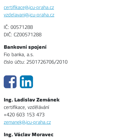
certifikace@icu-praha.cz
vzdelavani@icu-praha.cz
IČ: 00571288
DIČ: CZ00571288
Bankovní spojení
Fio banka, a.s.
číslo účtu: 2501726706/2010
Ing. Ladislav Zemánek
certifikace, vzdělávání
+420 603 153 473
zemanek@icu-praha.cz
Ing. Václav Moravec