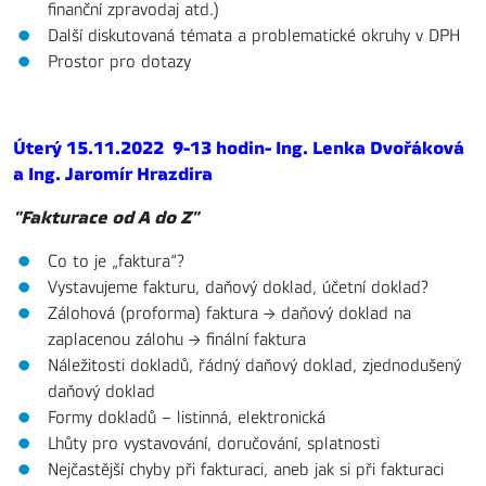
finanční zpravodaj atd.)
Další diskutovaná témata a problematické okruhy v DPH
Prostor pro dotazy
Úterý 15.11.2022
9
-13 hodin
- Ing.
Lenka Dvořáková
a Ing. Jaromír Hrazdira
"Fakturace od A do Z"
Co to je „faktura“?
Vystavujeme fakturu, daňový doklad, účetní doklad?
Zálohová (proforma) faktura → daňový doklad na
zaplacenou zálohu → finální faktura
Náležitosti dokladů, řádný daňový doklad, zjednodušený
daňový doklad
Formy dokladů – listinná, elektronická
Lhůty pro vystavování, doručování, splatnosti
Nejčastější chyby při fakturaci, aneb jak si při fakturaci