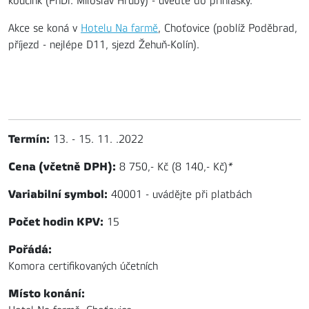
koučink (PhDr. Miloslav Hrubý) - uveďte do přihlášky.
Akce se koná v
Hotelu Na farmě
, Choťovice (poblíž Poděbrad,
příjezd - nejlépe D11, sjezd Žehuň-Kolín).
Termín:
13. - 15. 11. .2022
Cena (včetně DPH):
8 750,- Kč (8 140,- Kč)
*
Variabilní symbol:
40001 - uvádějte při platbách
Počet hodin KPV:
15
Pořádá:
Komora certifikovaných účetních
Místo konání: