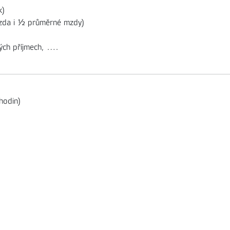
k)
mzda i ½ průměrné mzdy)
ných příjmech, ….
hodin)