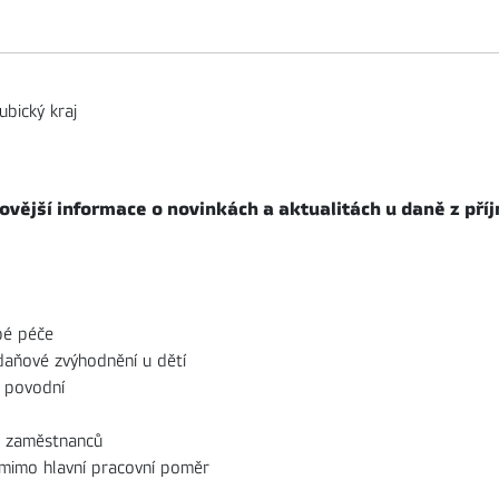
ubický kraj
vější informace o novinkách a aktualitách u daně z pří
bé péče
daňové zvýhodnění u dětí
u povodní
h zaměstnanců
 mimo hlavní pracovní poměr