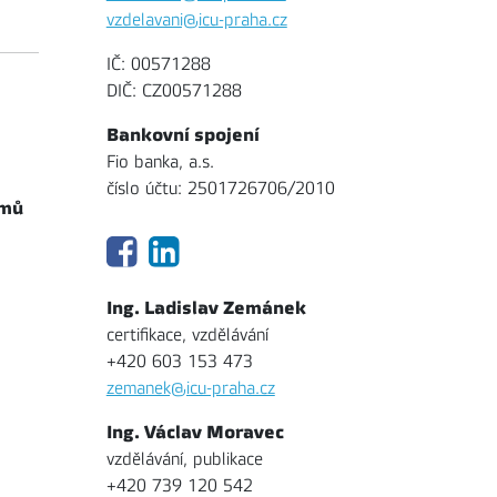
vzdelavani@icu-praha.cz
IČ: 00571288
DIČ: CZ00571288
Bankovní spojení
Fio banka, a.s.
číslo účtu: 2501726706/2010
jmů
Ing. Ladislav Zemánek
certifikace, vzdělávání
+420 603 153 473
zemanek@icu-praha.cz
Ing. Václav Moravec
vzdělávání, publikace
+420 739 120 542