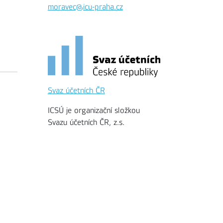
moravec@icu-praha.cz
Svaz účetních ČR
ICSÚ je organizační složkou
Svazu účetních ČR, z.s.