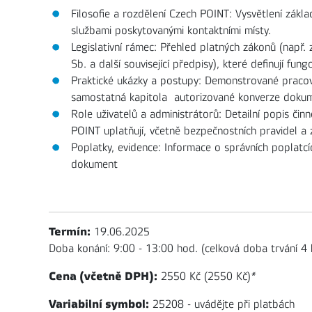
Filosofie a rozdělení Czech POINT: Vysvětlení zákla
službami poskytovanými kontaktními místy.
Legislativní rámec: Přehled platných zákonů (např
Sb. a další související předpisy), které definují fun
Praktické ukázky a postupy: Demonstrované pracovn
samostatná kapitola autorizované konverze doku
Role uživatelů a administrátorů: Detailní popis činn
POINT uplatňují, včetně bezpečnostních pravidel a
Poplatky, evidence: Informace o správních poplatcí
dokument
Termín:
19.06.2025
Doba konání: 9:00 - 13:00 hod. (celková doba trvání 4 
Cena (včetně DPH):
2550 Kč (2550 Kč)
*
Variabilní symbol:
25208 - uvádějte při platbách