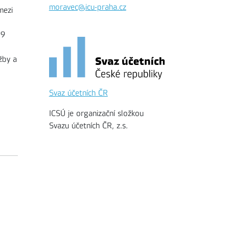
moravec@icu-praha.cz
mezi
09
žby a
Svaz účetních ČR
ICSÚ je organizační složkou
Svazu účetních ČR, z.s.