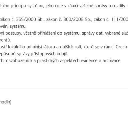
dního principu systému, jeho role v rámci veřejné správy a rozdíly 
. zákon č. 365/2000 Sb., zákon č. 300/2008 Sb., zákon č. 111/20
gování systému.
í postupy, včetně přihlášení do systému, správy dat, vybrané slu
mentů.
ostí lokálního administrátora a dalších rolí, které se v rámci Czech
 způsobů správy přístupových údajů.
ch, osvobozeních a praktických aspektech evidence a archivace
hodin)