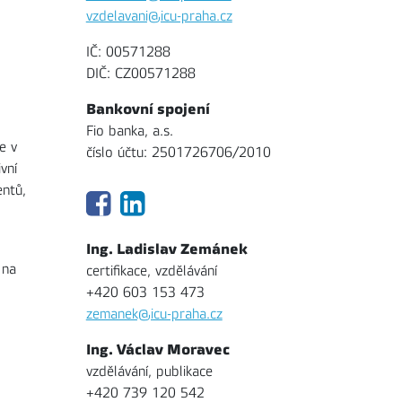
vzdelavani@icu-praha.cz
IČ: 00571288
DIČ: CZ00571288
Bankovní spojení
Fio banka, a.s.
e v
číslo účtu: 2501726706/2010
vní
entů,
Ing. Ladislav Zemánek
 na
certifikace, vzdělávání
+420 603 153 473
zemanek@icu-praha.cz
Ing. Václav Moravec
vzdělávání, publikace
+420 739 120 542