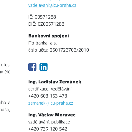
vzdelavani@icu-praha.cz
IČ: 00571288
DIČ: CZ00571288
Bankovní spojení
Fio banka, a.s.
číslo účtu: 2501726706/2010
ofesi
umělé
Ing. Ladislav Zemánek
certifikace, vzdělávání
+420 603 153 473
ího a
zemanek@icu-praha.cz
osti,
Ing. Václav Moravec
vzdělávání, publikace
+420 739 120 542