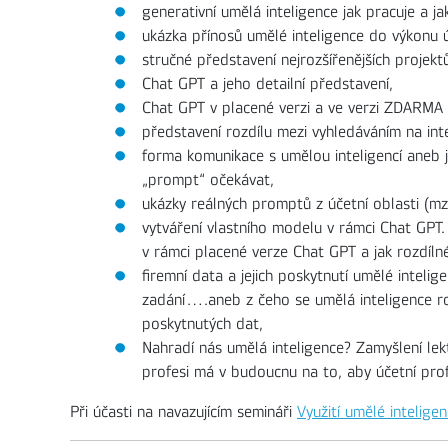
generativní umělá inteligence jak pracuje a 
ukázka přínosů umělé inteligence do výkonu ú
stručné představení nejrozšířenějších projekt
Chat GPT a jeho detailní představení,
Chat GPT v placené verzi a ve verzi ZDARMA 
představení rozdílu mezi vyhledáváním na int
forma komunikace s umělou inteligencí aneb j
„prompt“ očekávat,
ukázky reálných promptů z účetní oblasti (mz
vytváření vlastního modelu v rámci Chat GPT
v rámci placené verze Chat GPT a jak rozdílné
firemní data a jejich poskytnutí umělé intelig
zadání….aneb z čeho se umělá inteligence roz
poskytnutých dat,
Nahradí nás umělá inteligence? Zamyšlení le
profesi má v budoucnu na to, aby účetní pro
Při účasti na navazujícím semináři
Využití umělé intelige