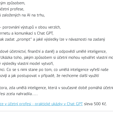
jakým způsobem,
četní profese,
ů založených na AI na trhu,
- porovnání výstupů v obou verzích,
ernetu a komunikací s Chat GPT,
ak zadat „prompt“ a jaké výsledky lze v návaznosti na zadaný
dové účetnictví, finanční a daně) a odpovědí umělé inteligence,
. Ukázka toho, jakým způsobem si účetní mohou vytvářet vlastní m
 výsledky vlastní model vytvoří,
enci. Co se s nimi stane po tom, co umělá inteligence vyřeší naše
víjí a jak postupovat v případě, že nechceme další využití
ktora, zda umělá inteligence, která v současné době pomáhá účetn
fesi zcela nahradila….
nce v účetní profesi - praktické ukázky v Chat GPT
sleva 500 Kč.