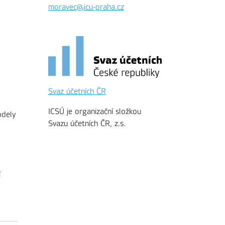
moravec@icu-praha.cz
Svaz účetních ČR
ICSÚ je organizační složkou
odely
Svazu účetních ČR, z.s.
í