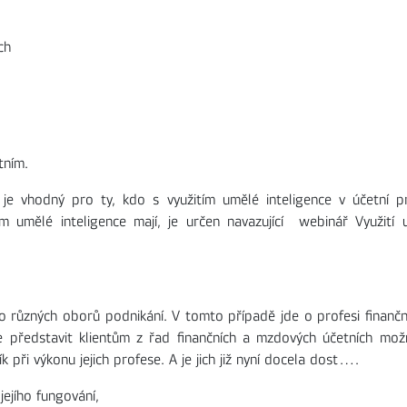
ch
tním.
e vhodný pro ty, kdo s využitím umělé inteligence v účetní pr
itím umělé inteligence mají, je určen navazující webinář Využití 
o různých oborů podnikání. V tomto případě jde o profesi finančn
 představit klientům z řad finančních a mzdových účetních možn
 při výkonu jejich profese. A je jich již nyní docela dost….
jejího fungování,