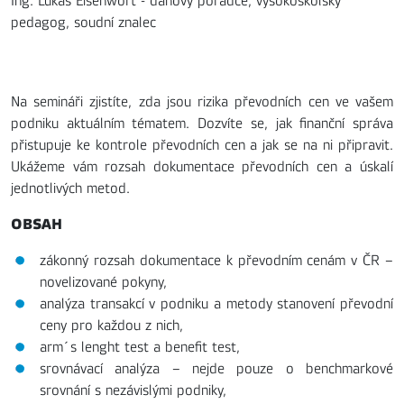
Ing. Lukáš Eisenwort - daňový poradce, vysokoškolský
pedagog, soudní znalec
Na semináři zjistíte, zda jsou rizika převodních cen ve vašem
podniku aktuálním tématem. Dozvíte se, jak finanční správa
přistupuje ke kontrole převodních cen a jak se na ni připravit.
Ukážeme vám rozsah dokumentace převodních cen a úskalí
jednotlivých metod.
OBSAH
zákonný rozsah dokumentace k převodním cenám v ČR –
novelizované pokyny,
analýza transakcí v podniku a metody stanovení převodní
ceny pro každou z nich,
arm´s lenght test a benefit test,
srovnávací analýza – nejde pouze o benchmarkové
srovnání s nezávislými podniky,