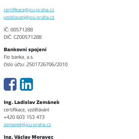
certifikace@icu-praha.cz
vzdelavani@icu-praha.cz
IČ: 00571288
DIČ: CZ00571288
Bankovní spojení
Fio banka, a.s.
číslo účtu: 2501726706/2010
Ing. Ladislav Zemánek
certifikace, vzdělávání
+420 603 153 473
zemanek@icu-praha.cz
Ing. Václav Moravec