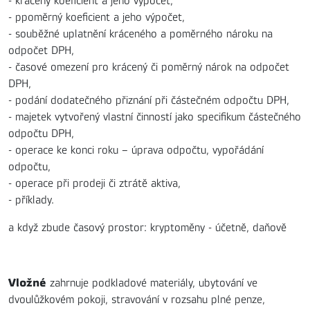
- krácený koeficient a jeho výpočet,
- ppoměrný koeficient a jeho výpočet,
- souběžné uplatnění kráceného a poměrného nároku na
odpočet DPH,
- časové omezení pro krácený či poměrný nárok na odpočet
DPH,
- podání dodatečného přiznání při částečném odpočtu DPH,
- majetek vytvořený vlastní činností jako specifikum částečného
odpočtu DPH,
- operace ke konci roku – úprava odpočtu, vypořádání
odpočtu,
- operace při prodeji či ztrátě aktiva,
- příklady.
a když zbude časový prostor: kryptoměny - účetně, daňově
Vložné
zahrnuje podkladové materiály, ubytování ve
dvoulůžkovém pokoji, stravování v rozsahu plné penze,