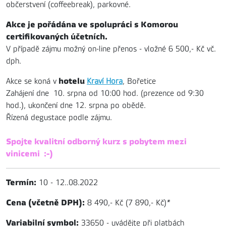
občerstvení (coffeebreak), parkovné.
Akce je pořádána ve spolupráci s Komorou
certifikovaných účetních.
V případě zájmu možný on-line přenos - vložné 6 500,- Kč vč.
dph.
hotelu
Akce se koná v
Kraví Hora
, Bořetice
Zahájení dne
10. srpna od 10:00 hod. (prezence od 9:30
hod.), ukončení dne 12. srpna po obědě.
Řízená degustace podle zájmu.
Spojte kvalitní odborný kurz s pobytem mezi
vinicemi :-)
Termín:
10 - 12..08.2022
Cena (včetně DPH):
8 490,- Kč (7 890,- Kč)
*
Variabilní symbol:
33650 - uvádějte při platbách