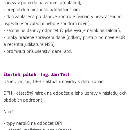
správy v pohledu na vracení přeplatku),
- přeplatek a možnosti nakládání s ním,
- daň zaplacená po daňové kontrole (varianty ne/vrácení při
úspěchu v odvolacím nebo v soudním řízení),
- záloha na daňový odpočet (v jaké výši je nárok na zálohu),
- úroky hrazené správcem daně (odlišný přístup po novele DŘ
a recentní judikatuře NSS),
- prominutí příslušenství daně, atd.
čtvrtek, pátek
Ing. Jan Tecl
-
Daně z příjmů, DPH - aktuální novinky k datu konání
DPH - částečný nárok na odpočet a jeho úpravy v následujících
obdobích podrobněji
Např.
- typy nároků na odpočet DPH,