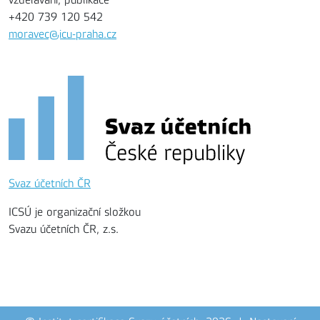
vzdělávání, publikace
+420 739 120 542
moravec@icu-praha.cz
Svaz účetních ČR
ICSÚ je organizační složkou
Svazu účetních ČR, z.s.