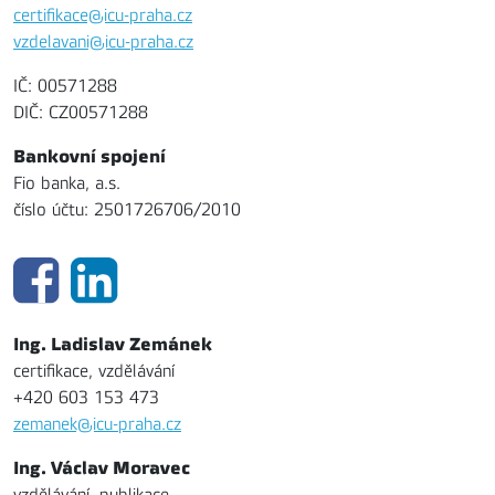
certifikace@icu-praha.cz
vzdelavani@icu-praha.cz
IČ: 00571288
DIČ: CZ00571288
Bankovní spojení
Fio banka, a.s.
číslo účtu: 2501726706/2010
Ing. Ladislav Zemánek
certifikace, vzdělávání
+420 603 153 473
zemanek@icu-praha.cz
Ing. Václav Moravec