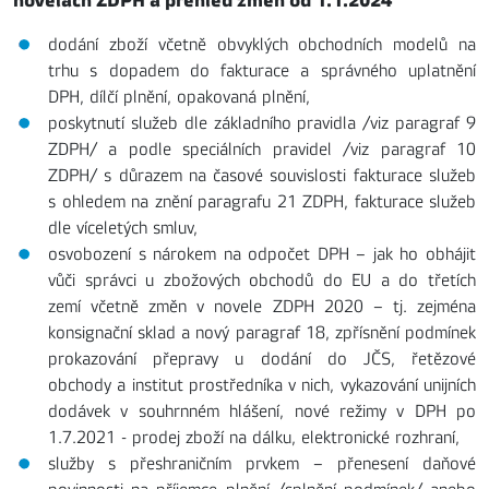
novelách ZDPH a přehled změn od 1.1.2024
dodání zboží včetně obvyklých obchodních modelů na
trhu s dopadem do fakturace a správného uplatnění
DPH, dílčí plnění, opakovaná plnění,
poskytnutí služeb dle základního pravidla /viz paragraf 9
ZDPH/ a podle speciálních pravidel /viz paragraf 10
ZDPH/ s důrazem na časové souvislosti fakturace služeb
s ohledem na znění paragrafu 21 ZDPH, fakturace služeb
dle víceletých smluv,
osvobození s nárokem na odpočet DPH – jak ho obhájit
vůči správci u zbožových obchodů do EU a do třetích
zemí včetně změn v novele ZDPH 2020 – tj. zejména
konsignační sklad a nový paragraf 18, zpřísnění podmínek
prokazování přepravy u dodání do JČS, řetězové
obchody a institut prostředníka v nich, vykazování unijních
dodávek v souhrnném hlášení, nové režimy v DPH po
1.7.2021 - prodej zboží na dálku, elektronické rozhraní,
služby s přeshraničním prvkem – přenesení daňové