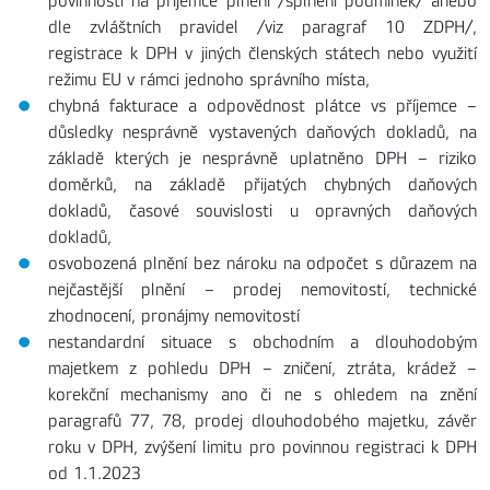
povinnosti na příjemce plnění /splnění podmínek/ anebo
dle zvláštních pravidel /viz paragraf 10 ZDPH/,
registrace k DPH v jiných členských státech nebo využití
režimu EU v rámci jednoho správního místa,
chybná fakturace a odpovědnost plátce vs příjemce –
důsledky nesprávně vystavených daňových dokladů, na
základě kterých je nesprávně uplatněno DPH – riziko
doměrků, na základě přijatých chybných daňových
dokladů, časové souvislosti u opravných daňových
dokladů,
osvobozená plnění bez nároku na odpočet s důrazem na
nejčastější plnění – prodej nemovitostí, technické
zhodnocení, pronájmy nemovitostí
nestandardní situace s obchodním a dlouhodobým
majetkem z pohledu DPH – zničení, ztráta, krádež –
korekční mechanismy ano či ne s ohledem na znění
paragrafů 77, 78, prodej dlouhodobého majetku, závěr
roku v DPH, zvýšení limitu pro povinnou registraci k DPH
od 1.1.2023