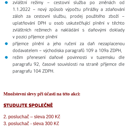
zvláštní režimy – cestovní služba po změnách od
1.1.2022 – nový způsob výpočtu přirážky a zdaňování
záloh za cestovní službu, prodej použitého zboží –
uplatňování DPH u osob uskutečňující plnění v těchto
zvláštních režimech a nakládání s daňovými doklady
v pozici příjemce plnění
příjemce plnění a jeho ručení za daň nezaplacenou
dodavatelem – východiska paragrafů 109 a 109a ZDPH,
režim přenesení daňové povinnosti v tuzemsku dle
paragrafu 92, časové souvislosti na straně příjemce dle
paragrafu 104 ZDPH.
Množstevní slevy při účasti na této akci:
STUDUJTE SPOLEČNĚ
2. posluchač – sleva 200 Kč
3. posluchač - sleva 300 Kč