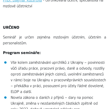
PhDr. Dagmar Kučerová
- certifikovaná účetní, specialistka na
mzdové účetnictví
URČENO
Seminář je určen zejména mzdovým účetním, účetním a
personalistům.
Program semináře:
Vše kolem zaměstnávání uprchlíků z Ukrajiny – povinnosti
vůči úřadu práce, pracovní právo, daně a odvody, rozdíly
oproti zaměstnávání jiných cizinců, uvolnění zaměstnanců
v rámci boje na Ukrajinu v pracovněprávních souvislostech
– překážka v práci, posouzení pro účely řádné dovolené,
ELDP a další.
Novela zákona o daních z příjmů – dary na pomoc
Ukrajině, změna v nezdanitelných částkách zpětně od