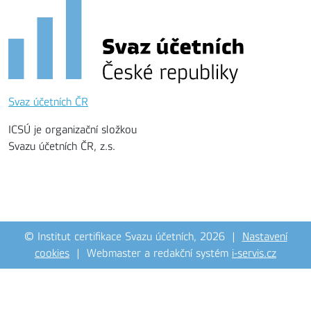
Svaz účetních ČR
ICSÚ je organizační složkou
Svazu účetních ČR, z.s.
© Institut certifikace Svazu účetních, 2026 |
Nastavení
cookies
| Webmaster a redakční systém
i-servis.cz