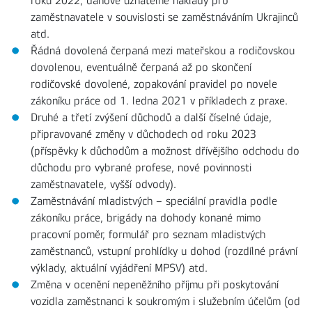
roku 2022, daňově uznatelné náklady pro
zaměstnavatele v souvislosti se zaměstnáváním Ukrajinců
atd.
Řádná dovolená čerpaná mezi mateřskou a rodičovskou
dovolenou, eventuálně čerpaná až po skončení
rodičovské dovolené, zopakování pravidel po novele
zákoníku práce od 1. ledna 2021 v příkladech z praxe.
Druhé a třetí zvýšení důchodů a další číselné údaje,
připravované změny v důchodech od roku 2023
(příspěvky k důchodům a možnost dřívějšího odchodu do
důchodu pro vybrané profese, nové povinnosti
zaměstnavatele, vyšší odvody).
Zaměstnávání mladistvých – speciální pravidla podle
zákoníku práce, brigády na dohody konané mimo
pracovní poměr, formulář pro seznam mladistvých
zaměstnanců, vstupní prohlídky u dohod (rozdílné právní
výklady, aktuální vyjádření MPSV) atd.
Změna v ocenění nepeněžního příjmu při poskytování
vozidla zaměstnanci k soukromým i služebním účelům (od