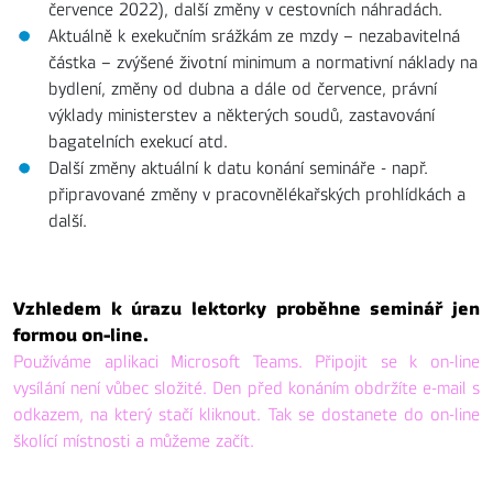
července 2022), další změny v cestovních náhradách.
Aktuálně k exekučním srážkám ze mzdy – nezabavitelná
částka – zvýšené životní minimum a normativní náklady na
bydlení, změny od dubna a dále od července, právní
výklady ministerstev a některých soudů, zastavování
bagatelních exekucí atd.
Další změny aktuální k datu konání semináře - např.
připravované změny v pracovnělékařských prohlídkách a
další.
Vzhledem k úrazu lektorky proběhne seminář jen
formou on-line.
Používáme aplikaci Microsoft Teams. Připojit se k on-line
vysílání není vůbec složité. Den před konáním obdržíte e-mail s
odkazem, na který stačí kliknout. Tak se dostanete do on-line
školící místnosti a můžeme začít.