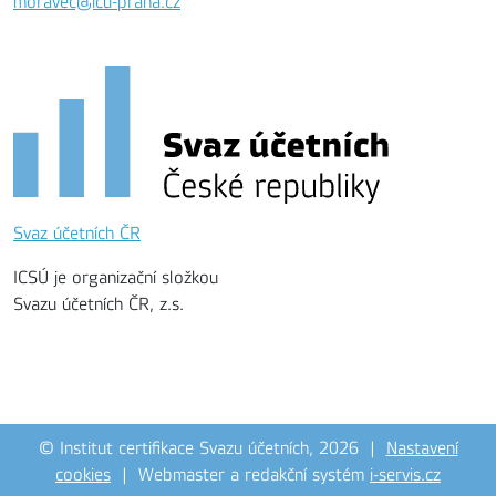
moravec@icu-praha.cz
Svaz účetních ČR
ICSÚ je organizační složkou
Svazu účetních ČR, z.s.
© Institut certifikace Svazu účetních, 2026 |
Nastavení
cookies
| Webmaster a redakční systém
i-servis.cz