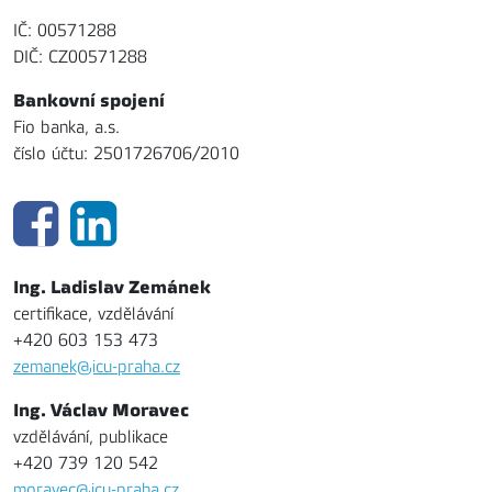
IČ: 00571288
DIČ: CZ00571288
Bankovní spojení
Fio banka, a.s.
číslo účtu: 2501726706/2010
Ing. Ladislav Zemánek
certifikace, vzdělávání
+420 603 153 473
zemanek@icu-praha.cz
Ing. Václav Moravec
vzdělávání, publikace
+420 739 120 542
moravec@icu-praha.cz