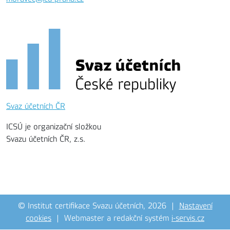
Svaz účetních ČR
ICSÚ je organizační složkou
Svazu účetních ČR, z.s.
© Institut certifikace Svazu účetních, 2026 |
Nastavení
cookies
| Webmaster a redakční systém
i-servis.cz