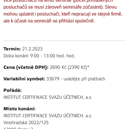
více posluchačů na tento seminář (počet přihlášených
posluchačů se musí zároveň semináře zúčastnit). Slevu
mohou uplatnit i posluchači, kteří nepracují ve stejné firmě,
ale k účasti na semináři se přihlásí společně.
Termín:
21.2.2023
Doba konání: 9:00 - 13:00 hod. hod.
Cena (včetně DPH):
2690 Kč (2390 Kč)
*
Variabilní symbol:
33679 - uvádějte při platbách
Pořádá:
INSTITUT CERTIFIKACE SVAZU ÚČETNÍCH, a.s.
Místo konání:
INSTITUT CERTIFIKACE SVAZU ÚČETNÍCH, a.s.
Vinohradská 2022/125