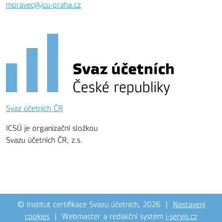
moravec@icu-praha.cz
Svaz účetních ČR
ICSÚ je organizační složkou
Svazu účetních ČR, z.s.
© Institut certifikace Svazu účetních, 2026 |
Nastavení
cookies
| Webmaster a redakční systém
i-servis.cz