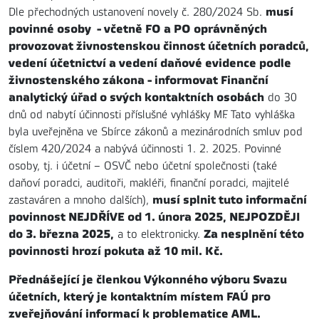
musí
Dle přechodných ustanovení novely č. 280/2024 Sb.
povinné osoby - včetně FO a PO oprávněných
provozovat živnostenskou činnost účetních poradců,
vedení účetnictví a vedení daňové evidence podle
živnostenského zákona - informovat Finanční
analytický úřad o svých kontaktních osobách
do 30
dnů od nabytí účinnosti příslušné vyhlášky MF. Tato vyhláška
byla uveřejněna ve Sbírce zákonů a mezinárodních smluv pod
číslem 420/2024 a nabývá účinnosti 1. 2. 2025. Povinné
osoby, tj. i účetní – OSVČ nebo účetní společnosti (také
daňoví poradci, auditoři, makléři, finanční poradci, majitelé
musí splnit tuto informační
zastaváren a mnoho dalších),
povinnost NEJDŘÍVE od 1. února 2025, NEJPOZDĚJI
do 3. března 2025,
Za nesplnění této
a to elektronicky.
povinnosti hrozí pokuta až 10 mil. Kč.
Přednášející je členkou Výkonného výboru Svazu
účetních, který je kontaktním místem FAÚ pro
zveřejňování informací k problematice AML.