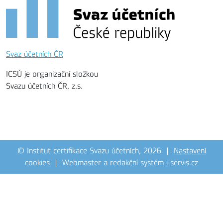
Svaz účetních ČR
ICSÚ je organizační složkou
Svazu účetních ČR, z.s.
© Institut certifikace Svazu účetních, 2026 |
Nastavení
cookies
| Webmaster a redakční systém
i-servis.cz