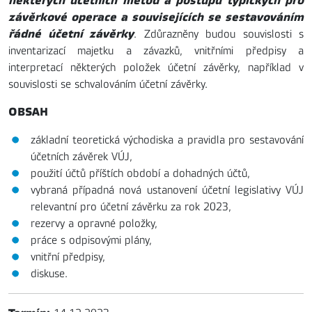
některých účetních metod a postupů typických pro
závěrkové operace a souvisejících se sestavováním
řádné účetní závěrky
. Zdůrazněny budou souvislosti s
inventarizací majetku a závazků, vnitřními předpisy a
interpretací některých položek účetní závěrky, například v
souvislosti se schvalováním účetní závěrky.
OBSAH
základní teoretická východiska a pravidla pro sestavování
účetních závěrek VÚJ,
použití účtů příštích období a dohadných účtů,
vybraná případná nová ustanovení účetní legislativy VÚJ
relevantní pro účetní závěrku za rok 2023,
rezervy a opravné položky,
práce s odpisovými plány,
vnitřní předpisy,
diskuse.