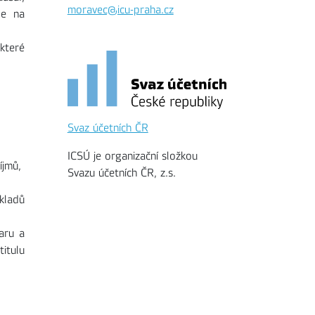
moravec@icu-praha.cz
le na
 které
Svaz účetních ČR
ICSÚ je organizační složkou
íjmů,
Svazu účetních ČR, z.s.
kladů
aru a
itulu