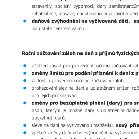
stravenky, sociální výpomoci, dary zaměstnanců
rehabilitace, masáže, nadstandardní zdravotní péči
daňové zvýhodnění na vyživované děti,
so
jsou stále centrem zájmu.
Roční zúčtování záloh na daň z příjmů fyzickýc
přehled zásad pro provedení ročního zúčtování zálo
změny limitů pro podání přiznání k dani z p
žádost o provedení ročního zúčtování záloh,
prokazování slev na dani a uplatněném snížení ro
pro jejich prokazování,
změny pro bezúplatné plnění (dary) pro s
osob, kterým je možné dary s uplatněním daňový
poskytnutí darů,
nový pří
sleva na dani na vyživovanou manželku,
zpětné změny daňového zvýhodnění na vyživované dě