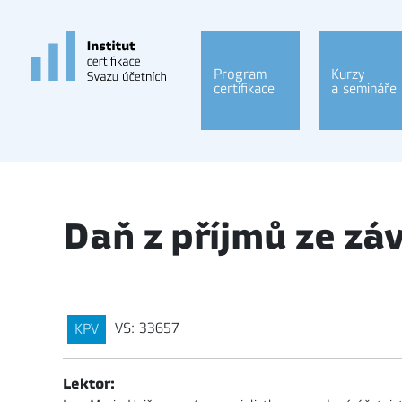
Program
Kurzy
certifikace
a semináře
Daň z příjmů ze záv
VS: 33657
KPV
Lektor: