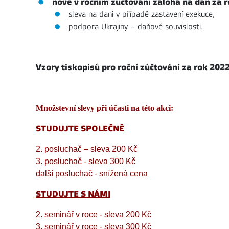
nově v ročním zúčtování záloha na daň za 
sleva na dani v případě zastavení exekuce,
podpora Ukrajiny – daňové souvislosti.
​Vzory tiskopisů pro roční zúčtování za rok 202
Množstevní slevy při účasti na této akci:
STUDUJTE SPOLEČNĚ
2. posluchač – sleva 200 Kč
3. posluchač - sleva 300 Kč
další posluchač - snížená cena
STUDUJTE S NÁMI
2. seminář v roce - sleva 200 Kč
3. seminář v roce - sleva 300 Kč