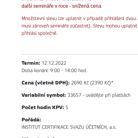
další semináře v roce - snížená cena
Množstevní slevu lze uplatnit v případě přihlášení dvou
musí zároveň semináře zúčastnit). Slevu mohou uplatnit i 
přihlásí společně.
Termín:
12.12.2022
Doba konání: 9:00 - 14:00 hod.
Cena (včetně DPH):
2690 Kč (2390 Kč)
*
Variabilní symbol:
33657 - uvádějte při platbách
Počet hodin KPV:
5
Pořádá:
INSTITUT CERTIFIKACE SVAZU ÚČETNÍCH, a.s.