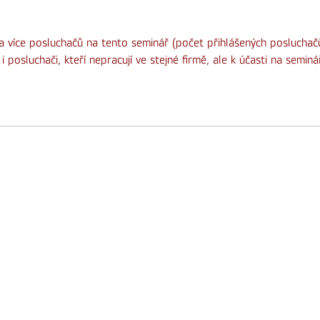
 a více posluchačů na tento seminář (počet přihlášených posluchač
posluchači, kteří nepracují ve stejné firmě, ale k účasti na seminá