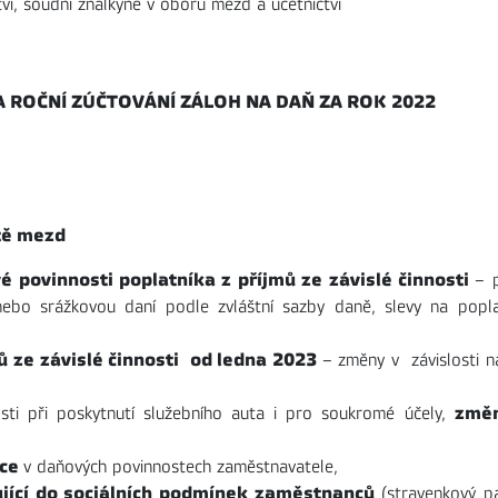
ví, soudní znalkyně v oboru mezd a účetnictví
 ROČNÍ ZÚČTOVÁNÍ ZÁLOH NA DAŇ ZA ROK 2022
atě mezd
 povinnosti poplatníka z příjmů ze závislé činnosti
– 
bo srážkovou daní podle zvláštní sazby daně, slevy na popla
ů ze závislé činnosti od ledna 2023
– změny v závislosti n
změ
osti při poskytnutí služebního auta i pro soukromé účely,
ice
v daňových povinnostech zaměstnavatele,
ující do sociálních podmínek zaměstnanců
(stravenkový pa