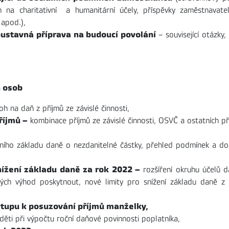
m na charitativní a humanitární účely, příspěvky zaměstnavate
 apod.),
ustavná příprava na budoucí povolání
– související otázky,
h osob
h na daň z příjmů ze závislé činnosti,
říjmů –
kombinace příjmů ze závislé činnosti, OSVČ a ostatních př
čního základu daně o nezdanitelné částky, přehled podmínek a do
nížení základu daně za rok 2022 –
rozšíření okruhu účelů d
ch výhod poskytnout, nové limity pro snížení základu daně z t
stupu k posuzování příjmů manželky,
ti při výpočtu roční daňové povinnosti poplatníka,