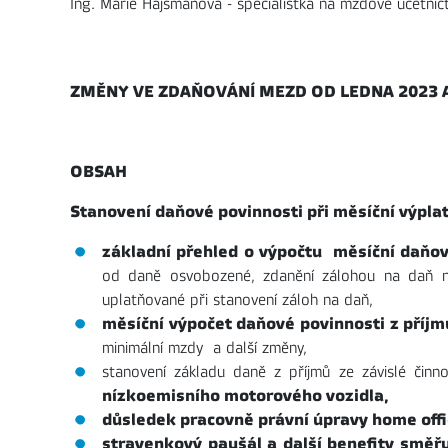
Ing. Marie Hajšmanová - specialistka na mzdové účetnict
ZMĚNY VE ZDAŇOVÁNÍ MEZD OD LEDNA 2023 A
OBSAH
Stanovení daňové povinnosti při měsíční výpl
základní přehled o výpočtu měsíční daňové
od daně osvobozené, zdanění zálohou na daň ne
uplatňované při stanovení záloh na daň,
měsíční výpočet daňové povinnosti z příjm
minimální mzdy a další změny,
stanovení základu daně z příjmů ze závislé činn
nízkoemisního motorového vozidla,
důsledek pracovně právní úpravy home off
stravenkový paušál a další benefity směř