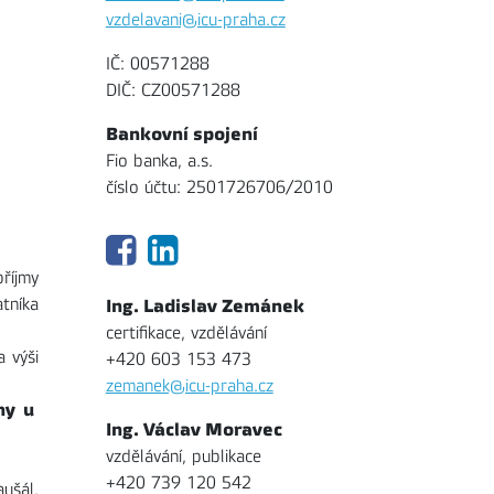
vzdelavani@icu-praha.cz
IČ: 00571288
DIČ: CZ00571288
Bankovní spojení
Fio banka, a.s.
číslo účtu: 2501726706/2010
příjmy
tníka
Ing. Ladislav Zemánek
certifikace, vzdělávání
a výši
+420 603 153 473
zemanek@icu-praha.cz
ny u
Ing. Václav Moravec
vzdělávání, publikace
+420 739 120 542
ušál,