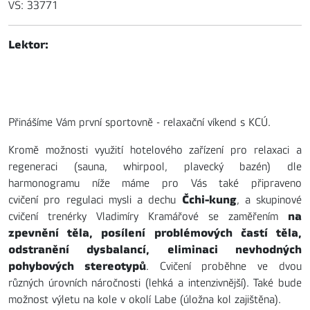
VS: 33771
Lektor:
Přinášíme Vám první sportovně - relaxační víkend s KCÚ.
Kromě možnosti využití hotelového zařízení pro relaxaci a
regeneraci (sauna, whirpool, plavecký bazén) dle
harmonogramu níže máme pro Vás také připraveno
Čchi-kung
cvičení pro regulaci mysli a dechu
, a skupinové
na
cvičení trenérky Vladimíry Kramářové se zaměřením
zpevnění těla, posílení problémových častí těla,
odstranění dysbalancí, eliminaci nevhodných
pohybových stereotypů
. Cvičení proběhne ve dvou
různých úrovních náročnosti (lehká a intenzivnější). Také bude
možnost výletu na kole v okolí Labe (úložna kol zajištěna).