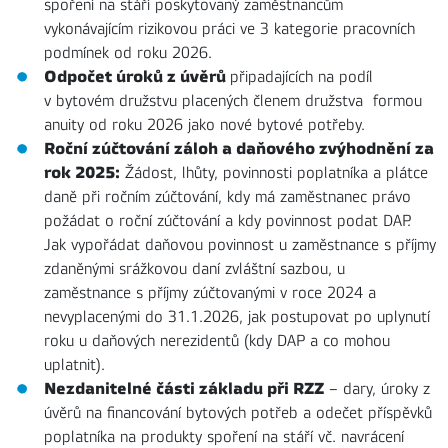
spoření na stáří poskytovaný zaměstnancům
vykonávajícím rizikovou práci ve 3 kategorie pracovních
podmínek od roku 2026.
Odpočet úroků z úvěrů
připadajících na podíl
v bytovém družstvu placených členem družstva formou
anuity od roku 2026 jako nové bytové potřeby.
Roční zúčtování záloh a daňového zvýhodnění za
rok 2025:
Žádost, lhůty, povinnosti poplatníka a plátce
daně při ročním zúčtování, kdy má zaměstnanec právo
požádat o roční zúčtování a kdy povinnost podat DAP.
Jak vypořádat daňovou povinnost u zaměstnance s příjmy
zdaněnými srážkovou daní zvláštní sazbou, u
zaměstnance s příjmy zúčtovanými v roce 2024 a
nevyplacenými do 31.1.2026, jak postupovat po uplynutí
roku u daňových nerezidentů (kdy DAP a co mohou
uplatnit).
Nezdanitelné části základu při RZZ
– dary, úroky z
úvěrů na financování bytových potřeb a odečet příspěvků
poplatníka na produkty spoření na stáří vč. navrácení