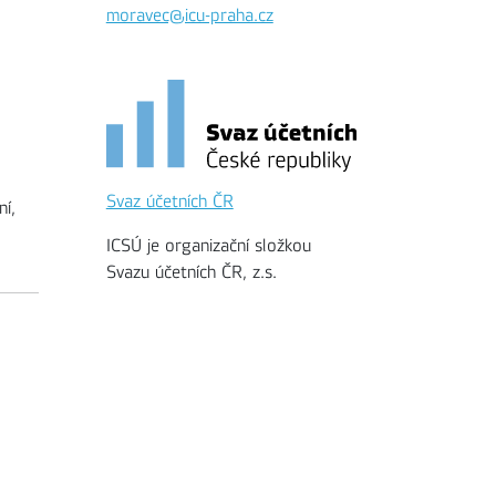
moravec@icu-praha.cz
Svaz účetních ČR
ní,
ICSÚ je organizační složkou
Svazu účetních ČR, z.s.