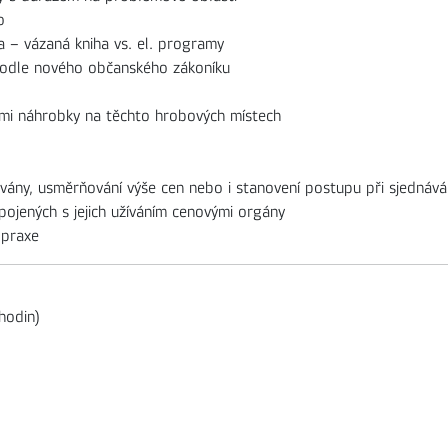
o
va – vázaná kniha vs. el. programy
podle nového občanského zákoníku
ými náhrobky na těchto hrobových místech
vány, usměrňování výše cen nebo i stanovení postupu při sjednává
spojených s jejich užíváním cenovými orgány
 praxe
hodin)