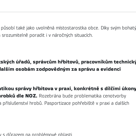
, působí také jako uvolněná místostarostka obce. Díky svým bohat
rozumitelně poradit i v náročných situacích.
tských úřadů, správcům hřbitovů, pracovníkům technick
a dalším osobám zodpovědným za správu a evidenci
tikou správy hřbitova v praxi, konkrétně s dílčími úkony
hrobků dle NOZ.
Rozebrána bude problematika cenotvorby
 příslušenství hrobů. Pasportizace pohřebiště v praxi a dalších
y s důrazem na problémové oblasti