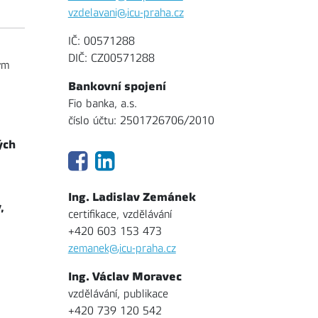
vzdelavani@icu-praha.cz
IČ: 00571288
DIČ: CZ00571288
ým
Bankovní spojení
Fio banka, a.s.
číslo účtu: 2501726706/2010
ých
Ing. Ladislav Zemánek
,
certifikace, vzdělávání
+420 603 153 473
zemanek@icu-praha.cz
Ing. Václav Moravec
vzdělávání, publikace
+420 739 120 542