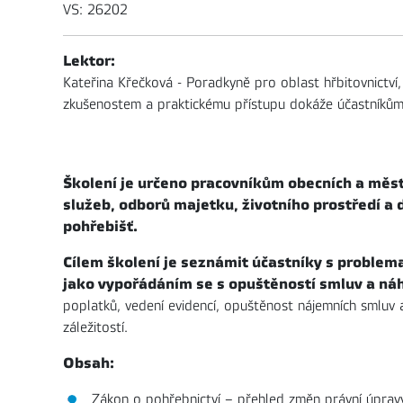
VS: 26202
Lektor:
Kateřina Křečková - Poradkyně pro oblast hřbitovnictví
zkušenostem a praktickému přístupu dokáže účastníkům s
Školení je určeno pracovníkům obecních a měs
služeb, odborů majetku, životního prostředí 
pohřebišť.
Cílem školení je seznámit účastníky s problema
jako vypořádáním se s opuštěností smluv a ná
poplatků, vedení evidencí, opuštěnost nájemních smluv a
záležitostí.
Obsah:
Zákon o pohřebnictví – přehled změn právní úprav