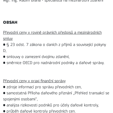
Mgr. Ing. Radim Bláha - specialista na mezinárodní zdanění
OBSAH
Převodní ceny v rovině právních předpisů a mezinárodních
smluv
• § 23 odst. 7 zákona o daních z příjmů a související pokyny
D,
• smlouvy o zamezení dvojímu zdanění,
• směrnice OECD pro nadnárodní podniky a daňové správy.
Převodní ceny v praxi finanční správy
• zdroje informací pro správu převodních cen,
• samostatná Příloha daňového přiznání „Přehled transakcí se
spojenými osobami“,
• analýza rizikovosti podniků pro účely daňové kontroly,
• průběh daňové kontroly převodních cen.