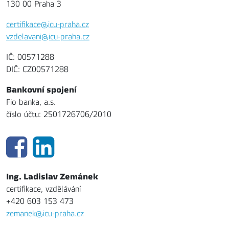
130 00 Praha 3
certifikace@icu-praha.cz
vzdelavani@icu-praha.cz
IČ: 00571288
DIČ: CZ00571288
Bankovní spojení
Fio banka, a.s.
číslo účtu: 2501726706/2010
Ing. Ladislav Zemánek
certifikace, vzdělávání
+420 603 153 473
zemanek@icu-praha.cz