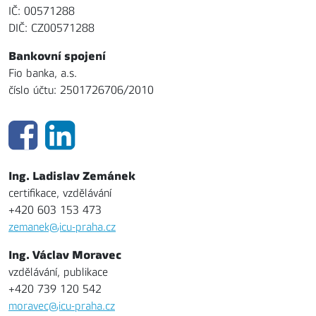
IČ: 00571288
DIČ: CZ00571288
Bankovní spojení
Fio banka, a.s.
číslo účtu: 2501726706/2010
Ing. Ladislav Zemánek
certifikace, vzdělávání
+420 603 153 473
zemanek@icu-praha.cz
Ing. Václav Moravec
vzdělávání, publikace
+420 739 120 542
moravec@icu-praha.cz