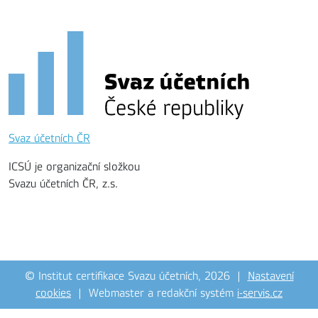
Svaz účetních ČR
ICSÚ je organizační složkou
Svazu účetních ČR, z.s.
© Institut certifikace Svazu účetních, 2026 |
Nastavení
cookies
| Webmaster a redakční systém
i-servis.cz