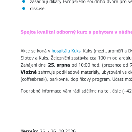
zásadní judikáty Evropského soudního dvora pro veř
diskuse.
Spojte kvalitní odborný kurz s pobytem v nádh
Akce se koná v
hospitálu Kuks
, Kuks (mezi Jaroměří a Dv
Slotov a Kuks. Železniční zastávka cca 100 m od areálu
25. srpna
Zahájení dne
od 10:00 hod. (prezence od 9
Vložné
zahrnuje podkladové materiály, ubytování ve dv
(coffeebreak), parkovné, doplňkový program. Účast mo
Podrobné informace Vám rádi sdělíme na tel. čísle (+4
Termín:
25. - 26. 08.2026