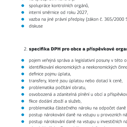
spolupráce kontrolních orgánů,
interní směrnice od roku 2027,
vazba na jiné právní předpisy (zákon č. 365/2000 S
diskuse
specifika DPH pro obce a příspěvkové orga
pojem veřejná správa a legislativní posuny v této o
identifikování ekonomických a neekonomických činno
definice pojmu úplata,
transfery, které jsou úplatou nebo dotací k ceně,
problematika počítání obratu,
osvobozená a zdanitelná plnění u obcí a příspěvkový
fikce dodání zboží a služeb,
problematika částečného nároku na odpočet daně (p
postup nárokování daně na vstupu u provozních ná
postup nárokování daně na vstupu u investičních n