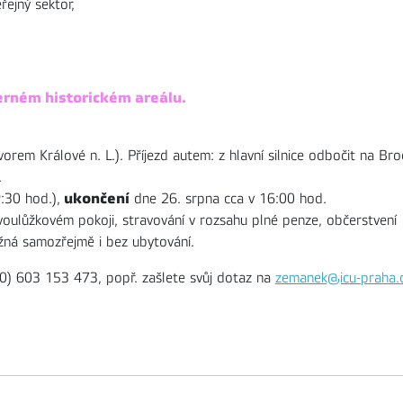
ejný sektor,
erném historickém areálu.
orem Králové n. L.). Příjezd autem: z hlavní silnice odbočit na Bro
.
ukončení
:30 hod.),
dne 26. srpna cca v 16:00 hod.
oulůžkovém pokoji, stravování v rozsahu plné penze, občerstvení
žná samozřejmě i bez ubytování.
20) 603 153 473, popř. zašlete svůj dotaz na
zemanek@icu-praha.c