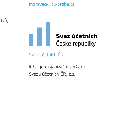
moravec@icu-praha.cz
ví),
Svaz účetních ČR
ICSÚ je organizační složkou
Svazu účetních ČR, z.s.