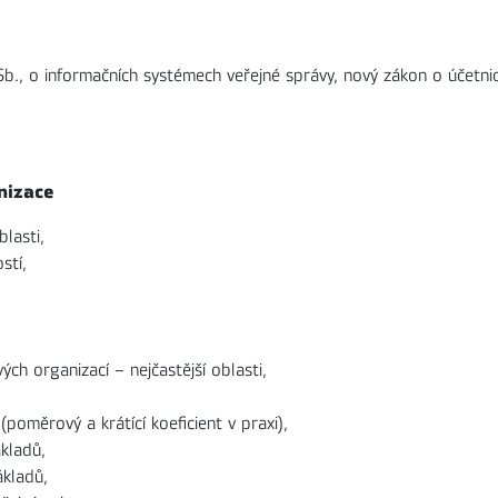
b., o informačních systémech veřejné správy, nový zákon o účetnict
nizace
blasti,
stí,
ch organizací – nejčastější oblasti,
oměrový a krátící koeficient v praxi),
kladů,
ákladů,