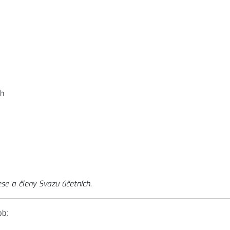
ch
ese a členy Svazu účetních.
ob: