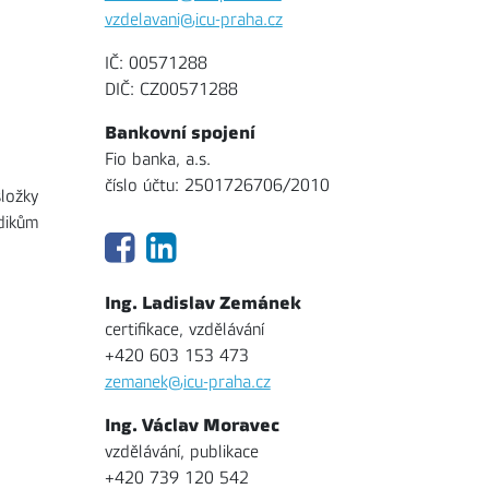
vzdelavani@icu-praha.cz
IČ: 00571288
DIČ: CZ00571288
Bankovní spojení
Fio banka, a.s.
číslo účtu: 2501726706/2010
ložky
dikům
Ing. Ladislav Zemánek
certifikace, vzdělávání
+420 603 153 473
zemanek@icu-praha.cz
Ing. Václav Moravec
vzdělávání, publikace
+420 739 120 542