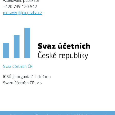
vzdělávání, publikace
+420 739 120 542
moravec@icu-praha.cz
Svaz účetních ČR
ICSÚ je organizační složkou
Svazu účetních ČR, z.s.