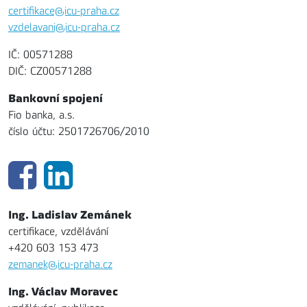
certifikace@icu-praha.cz
vzdelavani@icu-praha.cz
IČ: 00571288
DIČ: CZ00571288
Bankovní spojení
Fio banka, a.s.
číslo účtu: 2501726706/2010
Ing. Ladislav Zemánek
certifikace, vzdělávání
+420 603 153 473
zemanek@icu-praha.cz
Ing. Václav Moravec