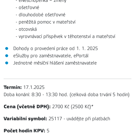
- eNeschopenka – změny
- ošetřovné
- dlouhodobé ošetřovné
- peněžitá pomoc v mateřství
- otcovská
- vyrovnávací příspěvek v těhotenství a mateřství
Dohody o provedení práce od 1. 1. 2025
eSlužby pro zaměstnavatele, ePortál
Jednotné měsíční hlášení zaměstnavatele
Termín:
17.1.2025
Doba konání: 8:30 - 13:30 hod. (celková doba trvání 5 hodin)
Cena (včetně DPH):
2700 Kč (2500 Kč)
*
Variabilní symbol:
25117 - uvádějte při platbách
Počet hodin KPV:
5