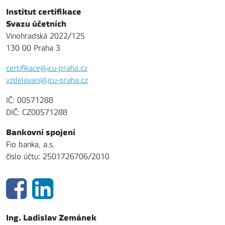
Institut certifikace
Svazu účetních
Vinohradská 2022/125
130 00 Praha 3
certifikace@icu-praha.cz
vzdelavani@icu-praha.cz
IČ: 00571288
DIČ: CZ00571288
Bankovní spojení
Fio banka, a.s.
číslo účtu: 2501726706/2010
Ing. Ladislav Zemánek