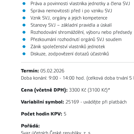
Práva a povinnosti vlastníka jednotky a člena SVJ
Správa nemovitosti před i po vzniku SVJ
Vznik SVJ, orgány a jejich kompetence
Stanovy SVJ – základní pravidla a úskalí
Rozhodování shromáždění, výboru nebo předsedy
Přezkoumání rozhodnutí orgánů SVJ soudem
Zánik společenství vlastníků jednotek
Diskuze, zodpovězení dotazů účastníků
Termín:
05.02.2026
Doba konání: 9:00 - 14:00 hod. (celková doba trvání 5 
Cena (včetně DPH):
3300 Kč (3100 Kč)
*
Variabilní symbol:
25169 - uvádějte při platbách
Počet hodin KPV:
5
Pořádá:
Svaz účetních České republiky, z. s.