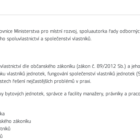
vnice Ministerstva pro místní rozvoj, spoluautorka řady odbornýc
ého spoluvlastnictví a společenství vlastníků.
vlastnictví dle občanského zákoníku (zákon č. 89/2012 Sb.) a jeh
ku vlastníků jednotek, fungování společenství vlastníků jednotek (S
tech řešení nejčastějších problémů v praxi.
ky bytových jednotek, správce a facility manažery, právníky a prac
íka
nského zákoníku
tníků
hů