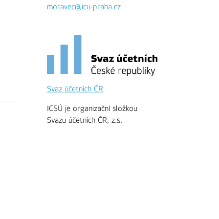
moravec@icu-praha.cz
Svaz účetních ČR
ICSÚ je organizační složkou
Svazu účetních ČR, z.s.