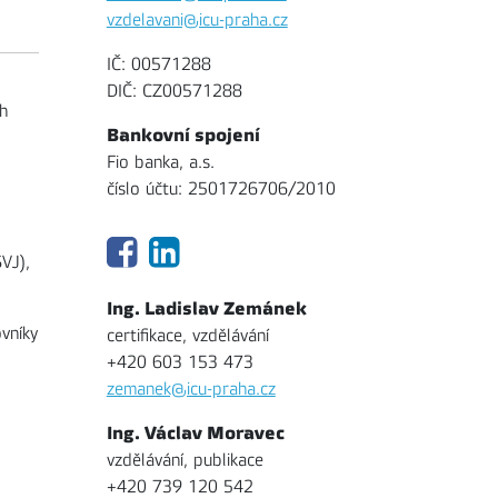
vzdelavani@icu-praha.cz
IČ: 00571288
DIČ: CZ00571288
h
Bankovní spojení
Fio banka, a.s.
číslo účtu: 2501726706/2010
o
VJ),
Ing. Ladislav Zemánek
ovníky
certifikace, vzdělávání
+420 603 153 473
zemanek@icu-praha.cz
Ing. Václav Moravec
vzdělávání, publikace
+420 739 120 542