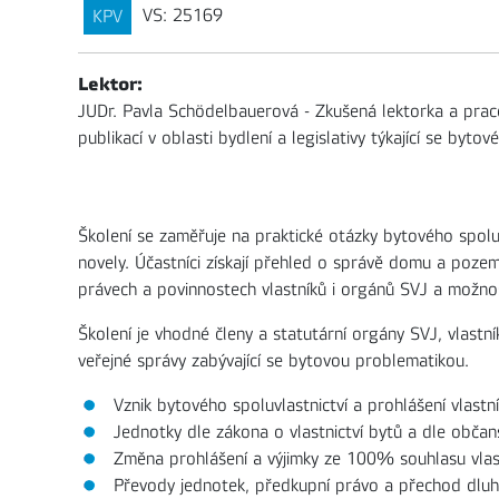
VS: 25169
KPV
Lektor:
JUDr. Pavla Schödelbauerová - Zkušená lektorka a praco
publikací v oblasti bydlení a legislativy týkající se bytov
Školení se zaměřuje na praktické otázky bytového spolu
novely. Účastníci získají přehled o správě domu a pozem
právech a povinnostech vlastníků i orgánů SVJ a možnos
Školení je vhodné členy a statutární orgány SVJ, vlastní
veřejné správy zabývající se bytovou problematikou.
Vznik bytového spoluvlastnictví a prohlášení vlastn
Jednotky dle zákona o vlastnictví bytů a dle obča
Změna prohlášení a výjimky ze 100% souhlasu vlas
Převody jednotek, předkupní právo a přechod dlu