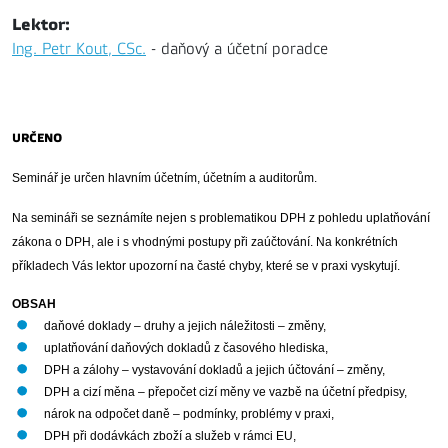
Lektor:
Ing. Petr Kout, CSc.
- daňový a účetní poradce
URČENO
Seminář je určen hlavním účetním, účetním a auditorům.
Na semináři se seznámíte nejen s problematikou DPH z pohledu uplatňování 
zákona o DPH, ale i s vhodnými postupy při zaúčtování. Na konkrétních 
příkladech Vás lektor upozorní na časté chyby, které se v praxi vyskytují.
OBSAH
daňové doklady – druhy a jejich náležitosti – změny, 
uplatňování daňových dokladů z časového hlediska,
DPH a zálohy – vystavování dokladů a jejich účtování – změny, 
DPH a cizí měna – přepočet cizí měny ve vazbě na účetní předpisy,   
nárok na odpočet daně – podmínky, problémy v praxi,   
DPH při dodávkách zboží a služeb v rámci EU,