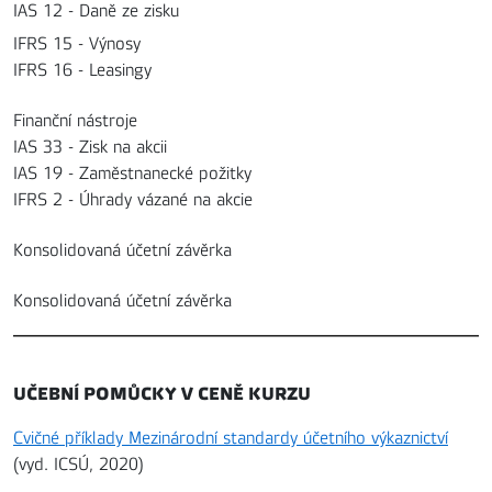
IAS 12 - Daně ze zisku
IFRS 15 - Výnosy
IFRS 16 - Leasingy
Finanční nástroje
IAS 33 - Zisk na akcii
IAS 19 - Zaměstnanecké požitky
IFRS 2 - Úhrady vázané na akcie
Konsolidovaná účetní závěrka
Konsolidovaná účetní závěrka
UČEBNÍ POMŮCKY V CENĚ KURZU
Cvičné příklady Mezinárodní standardy účetního výkaznictví
(vyd. ICSÚ, 2020)