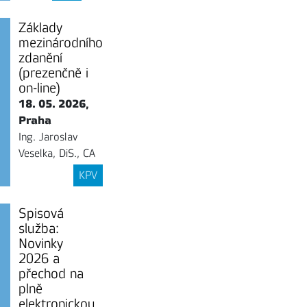
Základy
mezinárodního
zdanění
(prezenčně i
on-line)
18. 05. 2026,
Praha
Ing. Jaroslav
Veselka, DiS., CA
KPV
Spisová
služba:
Novinky
2026 a
přechod na
plně
elektronickou