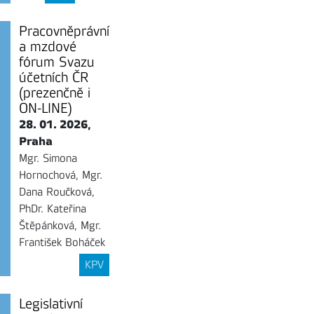
Pracovněprávní
a mzdové
fórum Svazu
účetních ČR
(prezenčně i
ON-LINE)
28. 01. 2026,
Praha
Mgr. Simona
Hornochová, Mgr.
Dana Roučková,
PhDr. Kateřina
Štěpánková, Mgr.
František Boháček
KPV
Legislativní