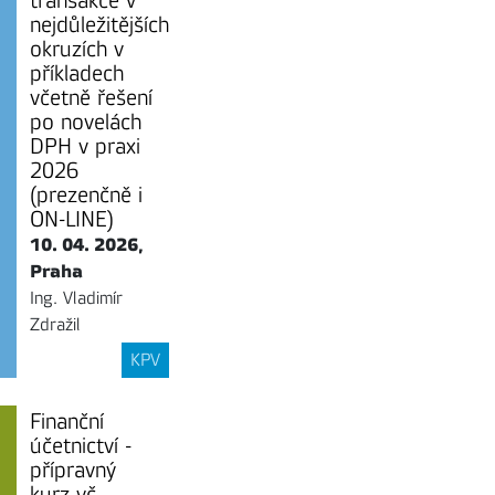
transakce v
nejdůležitějších
okruzích v
příkladech
včetně řešení
po novelách
DPH v praxi
2026
(prezenčně i
ON-LINE)
10. 04. 2026,
Praha
Ing. Vladimír
Zdražil
KPV
Finanční
účetnictví -
přípravný
kurz vč.