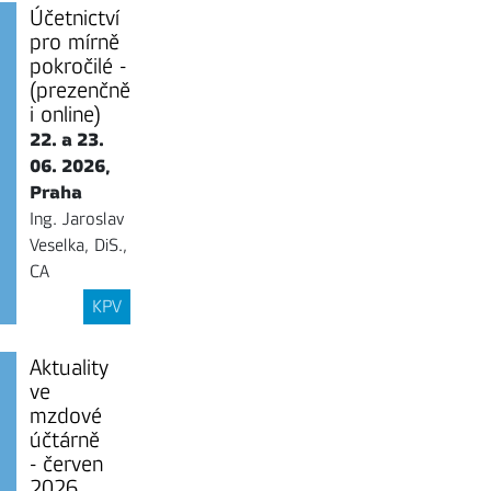
Účetnictví
pro mírně
pokročilé -
(prezenčně
i online)
22. a 23.
06. 2026,
Praha
Ing. Jaroslav
Veselka, DiS.,
CA
KPV
Aktuality
ve
mzdové
účtárně
- červen
2026