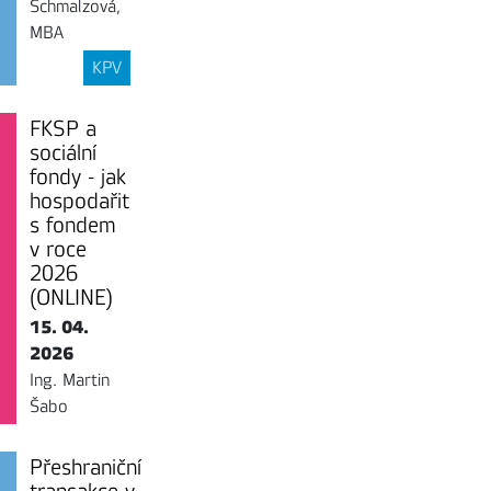
Schmalzová,
MBA
KPV
FKSP a
sociální
fondy - jak
hospodařit
s fondem
v roce
2026
(ONLINE)
15. 04.
2026
Ing. Martin
Šabo
Přeshraniční