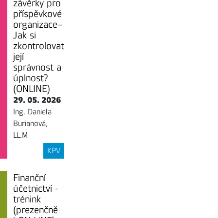
závěrky pro
příspěvkové
organizace–
Jak si
zkontrolovat
její
správnost a
úplnost?
(ONLINE)
29. 05. 2026
Ing. Daniela
Burianová,
LL.M
KPV
Finanční
účetnictví -
trénink
(prezenčně