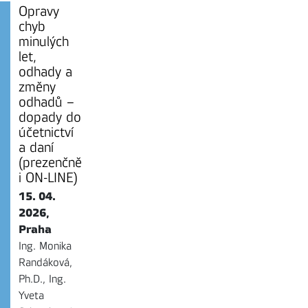
Opravy
chyb
minulých
let,
odhady a
změny
odhadů –
dopady do
účetnictví
a daní
(prezenčně
i ON-LINE)
15. 04.
2026,
Praha
Ing. Monika
Randáková,
Ph.D., Ing.
Yveta