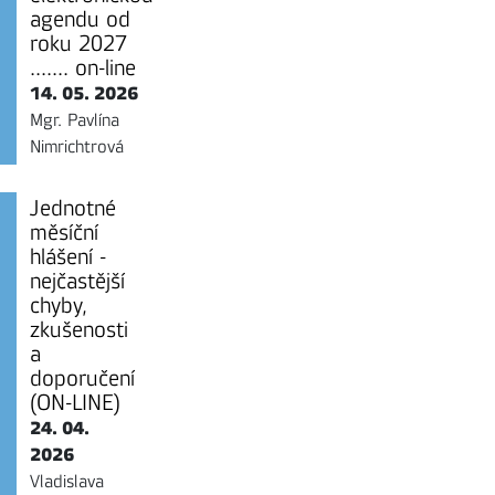
agendu od
roku 2027
....... on-line
14. 05. 2026
Mgr. Pavlína
Nimrichtrová
Jednotné
měsíční
hlášení -
nejčastější
chyby,
zkušenosti
a
doporučení
(ON-LINE)
24. 04.
2026
Vladislava