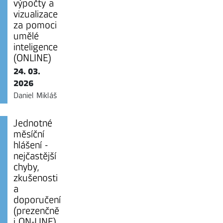
výpočty a
vizualizace
za pomoci
umělé
inteligence
(ONLINE)
24. 03.
2026
Daniel Mikláš
Jednotné
měsíční
hlášení -
nejčastější
chyby,
zkušenosti
a
doporučení
(prezenčně
i ON-LINE)