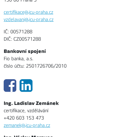
certifikace@icu-praha.cz
vzdelavani@icu-praha.cz
IČ: 00571288
DIČ: CZ00571288
Bankovní spojení
Fio banka, a.s.
číslo účtu: 2501726706/2010
Ing. Ladislav Zemánek
certifikace, vzdělávání
+420 603 153 473
zemanek@icu-praha.cz