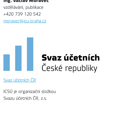
Ing. Václav Moravec
vzdělávání, publikace
+420 739 120 542
moravec@icu-praha.cz
Svaz účetních ČR
ICSÚ je organizační složkou
Svazu účetních ČR, z.s.