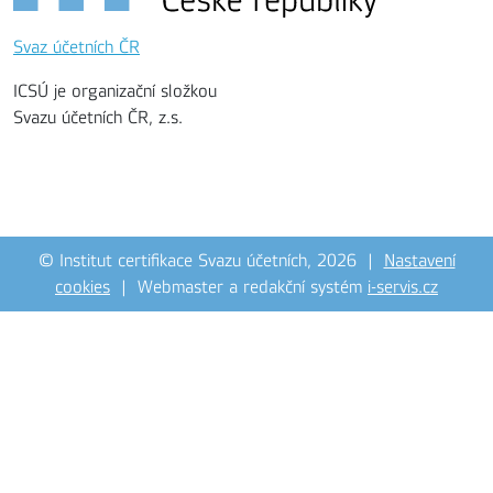
Svaz účetních ČR
ICSÚ je organizační složkou
Svazu účetních ČR, z.s.
© Institut certifikace Svazu účetních, 2026 |
Nastavení
cookies
| Webmaster a redakční systém
i-servis.cz