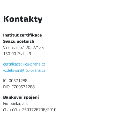
Kontakty
Institut certifikace
Svazu účetních
Vinohradská 2022/125
130 00 Praha 3
certifikace@icu-praha.cz
vzdelavani@icu-praha.cz
IČ: 00571288
DIČ: CZ00571288
Bankovní spojení
Fio banka, a.s.
číslo účtu: 2501726706/2010