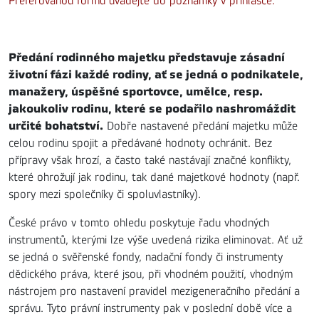
Preferovanou formu uvádějte do poznámky v přihlášce.
Předání rodinného majetku představuje zásadní
životní fázi každé rodiny, ať se jedná o podnikatele,
manažery, úspěšné sportovce, umělce, resp.
jakoukoliv rodinu, které se podařilo nashromáždit
určité bohatství.
Dobře nastavené předání majetku může
celou rodinu spojit a předávané hodnoty ochránit. Bez
přípravy však hrozí, a často také nastávají značné konflikty,
které ohrožují jak rodinu, tak dané majetkové hodnoty (např.
spory mezi společníky či spoluvlastníky).
České právo v tomto ohledu poskytuje řadu vhodných
instrumentů, kterými lze výše uvedená rizika eliminovat. Ať už
se jedná o svěřenské fondy, nadační fondy či instrumenty
dědického práva, které jsou, při vhodném použití, vhodným
nástrojem pro nastavení pravidel mezigeneračního předání a
správu. Tyto právní instrumenty pak v poslední době více a