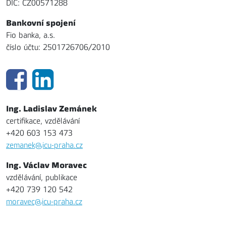
DIČ: CZ00571288
Bankovní spojení
Fio banka, a.s.
číslo účtu: 2501726706/2010
Ing. Ladislav Zemánek
certifikace, vzdělávání
+420 603 153 473
zemanek@icu-praha.cz
Ing. Václav Moravec
vzdělávání, publikace
+420 739 120 542
moravec@icu-praha.cz