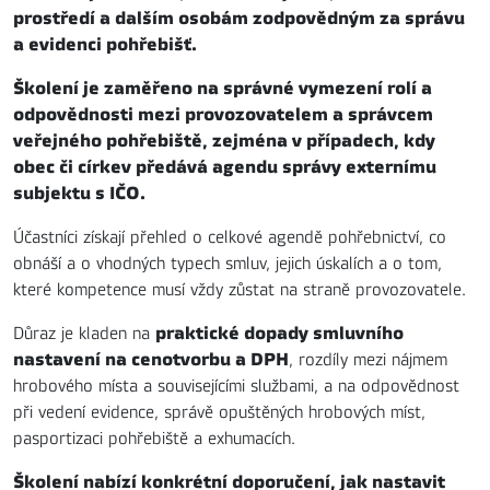
prostředí a dalším osobám zodpovědným za správu
a evidenci pohřebišť.
Školení je zaměřeno na správné vymezení rolí a
odpovědnosti mezi provozovatelem a správcem
veřejného pohřebiště, zejména v případech, kdy
obec či církev předává agendu správy externímu
subjektu s IČO.
Účastníci získají přehled o celkové agendě pohřebnictví, co
obnáší a o vhodných typech smluv, jejich úskalích a o tom,
které kompetence musí vždy zůstat na straně provozovatele.
praktické dopady smluvního
Důraz je kladen na
nastavení na cenotvorbu a DPH
, rozdíly mezi nájmem
hrobového místa a souvisejícími službami, a na odpovědnost
při vedení evidence, správě opuštěných hrobových míst,
pasportizaci pohřebiště a exhumacích.
Školení nabízí konkrétní doporučení, jak nastavit