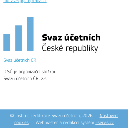
moravec@icu-praha.cz
Svaz účetních ČR
ICSÚ je organizační složkou
Svazu účetních ČR, z.s.
© Institut certifikace Svazu účetních, 2026 |
Nastavení
cookies
| Webmaster a redakční systém
i-servis.cz