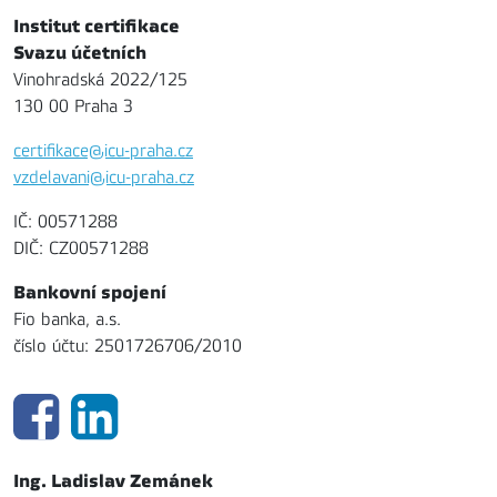
Institut certifikace
Svazu účetních
Vinohradská 2022/125
130 00 Praha 3
certifikace@icu-praha.cz
vzdelavani@icu-praha.cz
IČ: 00571288
DIČ: CZ00571288
Bankovní spojení
Fio banka, a.s.
číslo účtu: 2501726706/2010
Ing. Ladislav Zemánek