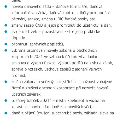
daně,
novela daňového řádu – daňové formuláře, daňová
informační schránka, daňová kontrola, lhůty pro podání
přiznání, sankce, změna u DIČ fyzické osoby atd.,
změny sazeb ČNB a jejich promítnutí do účetnictví a daní,
evidence tržeb – pozastavení EET e jeho praktické
dopady,
prominutí správních poplatků,
vybraná ustanovení novely zákona o obchodních
korporacích 2021 ve vztahu k účetnictví a daním –
smlouva o výkonu funkce, výplata podílů na zisku a záloh,
zpráva o vztazích, úschova zápisů z jednání valných
hromad,
změna zákona o veřejných rejstřících – možnost zahájené
řízení o zrušení obchodní korporace při nezveřejňování
účetních závěrek,
„daňový balíček 2021“ – místní koeficient a vazba na
katastr nemovitostí u daně z nemovitých věcí,
daně z příjmů (zrušení superhrubé mzdy, základní sleva na