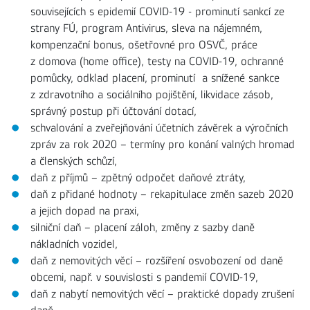
souvisejících s epidemií COVID-19 - prominutí sankcí ze
strany FÚ, program Antivirus, sleva na nájemném,
kompenzační bonus, ošetřovné pro OSVČ, práce
z domova (home office), testy na COVID-19, ochranné
pomůcky, odklad placení, prominutí a snížené sankce
z zdravotního a sociálního pojištění, likvidace zásob,
správný postup při účtování dotací,
schvalování a zveřejňování účetních závěrek a výročních
zpráv za rok 2020 – termíny pro konání valných hromad
a členských schůzí,
daň z příjmů – zpětný odpočet daňové ztráty,
daň z přidané hodnoty – rekapitulace změn sazeb 2020
a jejich dopad na praxi,
silniční daň – placení záloh, změny z sazby daně
nákladních vozidel,
daň z nemovitých věcí – rozšíření osvobození od daně
obcemi, např. v souvislosti s pandemií COVID-19,
daň z nabytí nemovitých věcí – praktické dopady zrušení