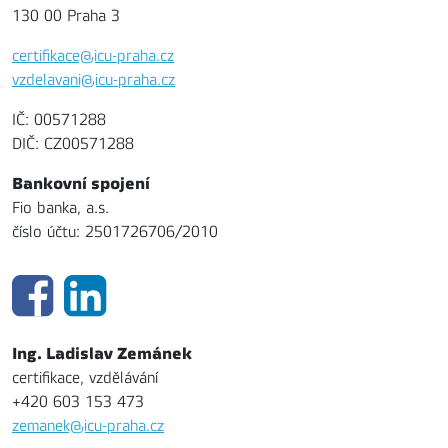
130 00 Praha 3
certifikace@icu-praha.cz
vzdelavani@icu-praha.cz
IČ: 00571288
DIČ: CZ00571288
Bankovní spojení
Fio banka, a.s.
číslo účtu: 2501726706/2010
Ing. Ladislav Zemánek
certifikace, vzdělávání
+420 603 153 473
zemanek@icu-praha.cz