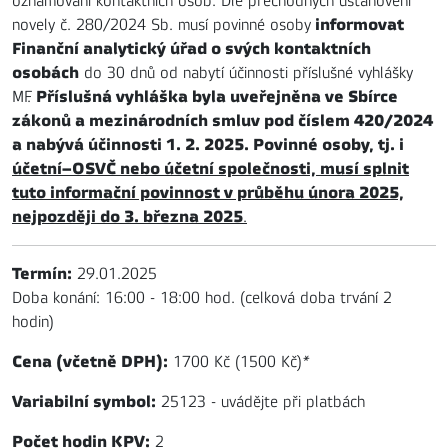
oznamování kontaktních osob. Dle přechodných ustanovení
informovat
novely č. 280/2024 Sb. musí povinné osoby
Finanční analytický úřad o svých kontaktních
osobách
do 30 dnů od nabytí účinnosti příslušné vyhlášky
Příslušná vyhláška byla uveřejněna ve Sbírce
MF.
zákonů a mezinárodních smluv pod číslem 420/2024
a nabývá účinnosti 1. 2. 2025. Povinné osoby, tj. i
účetní–OSVČ nebo účetní společnosti, musí splnit
tuto informační povinnost v průběhu února 2025,
nejpozději do 3. března 2025
.
Termín:
29.01.2025
Doba konání: 16:00 - 18:00 hod. (celková doba trvání 2
hodin)
Cena (včetně DPH):
1700 Kč (1500 Kč)
*
Variabilní symbol:
25123 - uvádějte při platbách
Počet hodin KPV:
2