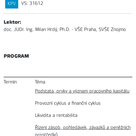
VS: 31612
KPV
Lektor:
doc. JUDr. Ing. Milan Hrdý, Ph.D. - VŠE Praha, SVŠE Znojmo
PROGRAM
Termín
Téma
Podstata, prvky a význam pracovního kapitálu
Provozní cyklus a finanční cyklus
Likvidita a rentabilita
Řízení zásob, pohledávek, závazků a peněžních
prostředků