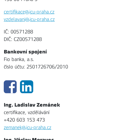
certifikace@icu-praha.cz
vzdelavani@icu-praha.cz
IČ: 00571288
DIČ: CZ00571288
Bankovní spojení
Fio banka, a.s.
číslo účtu: 2501726706/2010
Ing. Ladislav Zemánek
certifikace, vzdělávání
+420 603 153 473
zemanek@icu-praha.cz
Ing. Václav Moravec