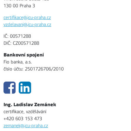
130 00 Praha 3
certifikace@icu-praha.cz
vzdelavani@icu-praha.cz
IČ: 00571288
DIČ: CZ00571288
Bankovní spojení
Fio banka, a.s.
číslo účtu: 2501726706/2010
Ing. Ladislav Zemánek
certifikace, vzdělávání
+420 603 153 473
zemanek@icu-praha.cz