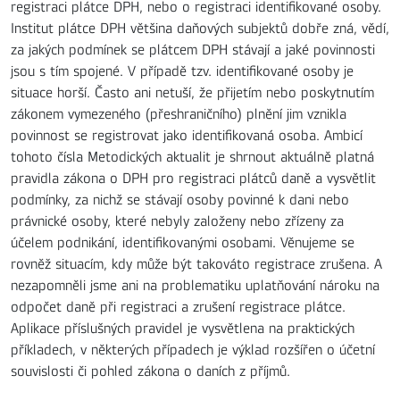
registraci plátce DPH, nebo o registraci identifikované osoby.
Institut plátce DPH většina daňových subjektů dobře zná, vědí,
za jakých podmínek se plátcem DPH stávají a jaké povinnosti
jsou s tím spojené. V případě tzv. identifikované osoby je
situace horší. Často ani netuší, že přijetím nebo poskytnutím
zákonem vymezeného (přeshraničního) plnění jim vznikla
povinnost se registrovat jako identifikovaná osoba. Ambicí
tohoto čísla Metodických aktualit je shrnout aktuálně platná
pravidla zákona o DPH pro registraci plátců daně a vysvětlit
podmínky, za nichž se stávají osoby povinné k dani nebo
právnické osoby, které nebyly založeny nebo zřízeny za
účelem podnikání, identifikovanými osobami. Věnujeme se
rovněž situacím, kdy může být takováto registrace zrušena. A
nezapomněli jsme ani na problematiku uplatňování nároku na
odpočet daně při registraci a zrušení registrace plátce.
Aplikace příslušných pravidel je vysvětlena na praktických
příkladech, v některých případech je výklad rozšířen o účetní
souvislosti či pohled zákona o daních z příjmů.