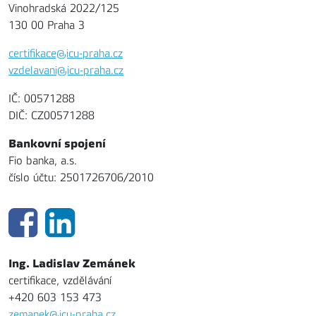
Vinohradská 2022/125
130 00 Praha 3
certifikace@icu-praha.cz
vzdelavani@icu-praha.cz
IČ: 00571288
DIČ: CZ00571288
Bankovní spojení
Fio banka, a.s.
číslo účtu: 2501726706/2010
Ing. Ladislav Zemánek
certifikace, vzdělávání
+420 603 153 473
zemanek@icu-praha.cz