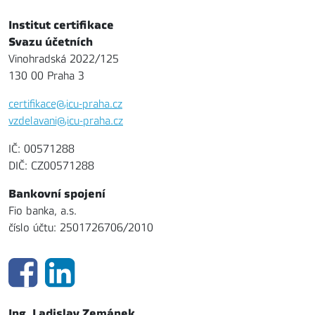
Institut certifikace
Svazu účetních
Vinohradská 2022/125
130 00 Praha 3
certifikace@icu-praha.cz
vzdelavani@icu-praha.cz
IČ: 00571288
DIČ: CZ00571288
Bankovní spojení
Fio banka, a.s.
číslo účtu: 2501726706/2010
Ing. Ladislav Zemánek