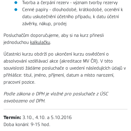
Tvorba a čerpání rezerv - význam tvorby rezervy
Cenné papíry - dlouhodobé, krátkodobé, ocenění k
datu uskutečnění účetního případu, k datu účetní
závěrky, nákup, prodej
Posluchačům doporučujeme, aby si na kurz přinesli
jednoduchou
kalkulačku
.
Účastníci kurzu obdrží po ukončení kurzu osvědčení o
absolvování vzdělávací akce (akreditace MV ČR). V této
souvislosti žádáme posluchače o uvedení následujících údajů v
přihlášce: titul, jméno, příjmení, datum a místo narození,
pracovní pozice.
Podle zákona o DPH je vložné pro posluchače z ÚSC
osvobozeno od DPH.
Termín:
3.10., 4.10. a 5.10.2016
Doba konání: 9-15 hod.