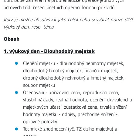
Kurz bude zaměřen na problematické operace jednotlivých
účtových tříd, řešení účetních operací formou příkladů.
Kurz je možné absolvovat jako celek nebo si vybrat pouze dílčí
výukový den, resp. téma.
Obsah
1. výukový den - Dlouhodobý majetek
Členění majetku - dlouhodobý nehmotný majetek,
dlouhodobý hmotný majetek, finanční majetek,
drobný dlouhodobý nehmotný a hmotný majetek,
soubor majetku
Oceňování - pořizovací cena, reprodukční cena,
vlastní náklady, reálná hodnota, ocenění ekvivalencí u
majetkových účastí, zůstatková cena, trvalé snížení
hodnoty majetku - odpisy, přechodné snížení -
opravné položky
Technické zhodnocení (vč. TZ cizího majetku) a