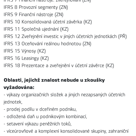
IFRS 8 Provozní segmenty (ZN)
IFRS 9 Finanční nástroje (ZN)
IFRS 10 Konsolidovaná účetní závěrka (KZ)
IFRS 11 Společná ujednání (KZ)
IFRS 12 Zveřejnění investic v jiných účetních jednotkách (PŘ)
IFRS 13 Oceňování reálnou hodnotou (ZN)
IFRS 15 Výnosy (KZ)
IFRS 16 Leasingy (KZ)
IFRS 18 Prezentace a zveřejnění v účetní závěrce (KZ)
Oblasti, jejichž znalost nebude u zkoušky
vyžadována:
- výkazy organizačních složek a jiných nezapsaných účetních
jednotek,
- prodej podílu v dceřiném podniku,
- odložená daň u podnikovým kombinací,
- setavení výkazu peněžních toků,
- víceúrovňové a komplexní konsolidované skupiny, zahraniční