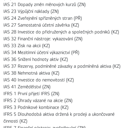
IAS 21 Dopady změn měnových kurzů (ZN)
IAS 23 Výpůjční náklady (ZN)
IAS 24 Zveřejnění spřízněných stran (PŘ)
IAS 27 Samostatná účetní závěrka (KZ)
IAS 28 Investice do přidružených a společných podniků (KZ)
IAS 32 Finanční nástroje: vykazování (ZN)
IAS 33 Zisk na akcii (KZ)
IAS 34 Mezitímní účetní výkaznictví (PŘ)
IAS 36 Snížení hodnoty aktiv (KZ)
IAS 37 Rezervy, podmíněné závazky a podmíněná aktiva (KZ)
IAS 38 Nehmotná aktiva (KZ)
IAS 40 Investice do nemovitostí (KZ)
IAS 41 Zemědělství (ZN)
IFRS 1 První přijetí IFRS (ZN)
IFRS 2 Úhrady vázané na akcie (ZN)
IFRS 3 Podnikové kombinace (KZ)
IFRS 5 Dlouhodobá aktiva držená k prodeji a ukončované
činnosti (KZ)
IFRS 7 Finanční nástroje: zveřejňování (ZN)