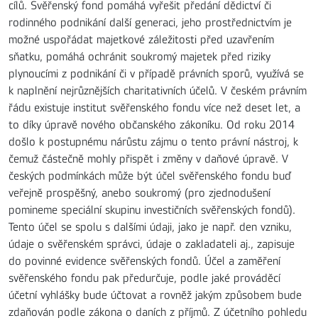
cílů. Svěřenský fond pomáhá vyřešit předání dědictví či
rodinného podnikání další generaci, jeho prostřednictvím je
možné uspořádat majetkové záležitosti před uzavřením
sňatku, pomáhá ochránit soukromý majetek před riziky
plynoucími z podnikání či v případě právních sporů, využívá se
k naplnění nejrůznějších charitativních účelů. V českém právním
řádu existuje institut svěřenského fondu více než deset let, a
to díky úpravě nového občanského zákoníku. Od roku 2014
došlo k postupnému nárůstu zájmu o tento právní nástroj, k
čemuž částečně mohly přispět i změny v daňové úpravě. V
českých podmínkách může být účel svěřenského fondu buď
veřejně prospěšný, anebo soukromý (pro zjednodušení
pomineme speciální skupinu investičních svěřenských fondů).
Tento účel se spolu s dalšími údaji, jako je např. den vzniku,
údaje o svěřenském správci, údaje o zakladateli aj., zapisuje
do povinné evidence svěřenských fondů. Účel a zaměření
svěřenského fondu pak předurčuje, podle jaké prováděcí
účetní vyhlášky bude účtovat a rovněž jakým způsobem bude
zdaňován podle zákona o daních z příjmů. Z účetního pohledu