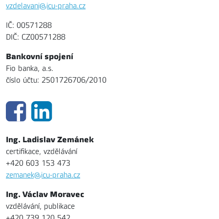
vzdelavani@icu-praha.cz
IČ: 00571288
DIČ: CZ00571288
Bankovní spojení
Fio banka, a.s.
číslo účtu: 2501726706/2010
Ing. Ladislav Zemánek
certifikace, vzdělávání
+420 603 153 473
zemanek@icu-praha.cz
Ing. Václav Moravec
vzdělávání, publikace
+420 739 120 542