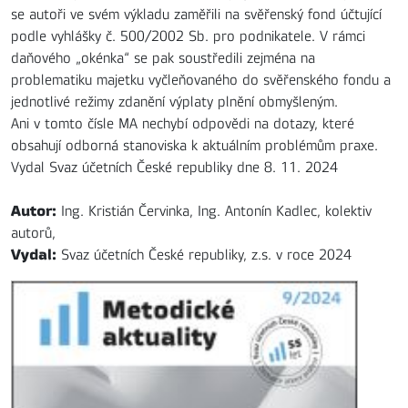
se autoři ve svém výkladu zaměřili na svěřenský fond účtující
podle vyhlášky č. 500/2002 Sb. pro podnikatele. V rámci
daňového „okénka“ se pak soustředili zejména na
problematiku majetku vyčleňovaného do svěřenského fondu a
jednotlivé režimy zdanění výplaty plnění obmyšleným.
Ani v tomto čísle MA nechybí odpovědi na dotazy, které
obsahují odborná stanoviska k aktuálním problémům praxe.
Vydal Svaz účetních České republiky dne 8. 11. 2024
Autor:
Ing. Kristián Červinka, Ing. Antonín Kadlec, kolektiv
autorů,
Vydal:
Svaz účetních České republiky, z.s. v roce 2024