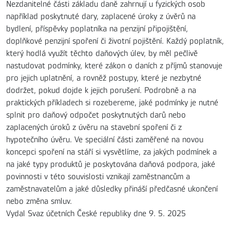
Nezdanitelné části základu daně zahrnují u fyzických osob
například poskytnuté dary, zaplacené úroky z úvěrů na
bydlení, příspěvky poplatníka na penzijní připojištění,
doplňkové penzijní spoření či životní pojištění. Každý poplatník,
který hodlá využít těchto daňových úlev, by měl pečlivě
nastudovat podmínky, které zákon o daních z příjmů stanovuje
pro jejich uplatnění, a rovněž postupy, které je nezbytné
dodržet, pokud dojde k jejich porušení. Podrobně a na
praktických příkladech si rozebereme, jaké podmínky je nutné
splnit pro daňový odpočet poskytnutých darů nebo
zaplacených úroků z úvěru na stavební spoření či z
hypotečního úvěru. Ve speciální části zaměřené na novou
koncepci spoření na stáří si vysvětlíme, za jakých podmínek a
na jaké typy produktů je poskytována daňová podpora, jaké
povinnosti v této souvislosti vznikají zaměstnancům a
zaměstnavatelům a jaké důsledky přináší předčasné ukončení
nebo změna smluv.
Vydal Svaz účetních České republiky dne 9. 5. 2025